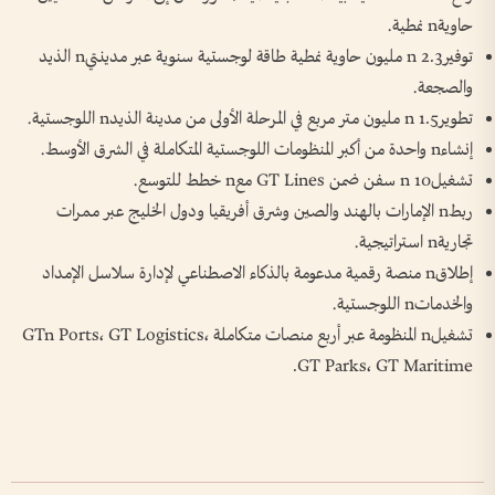
حاويةn نمطية.
توفيرn 2.3 مليون حاوية نمطية طاقة لوجستية سنوية عبر مدينتيn الذيد
والصجعة.
تطويرn 1.5 مليون متر مربع في المرحلة الأولى من مدينة الذيدn اللوجستية.
إنشاءn واحدة من أكبر المنظومات اللوجستية المتكاملة في الشرق الأوسط.
تشغيلn 10 سفن ضمن GT Lines معn خطط للتوسع.
ربطn الإمارات بالهند والصين وشرق أفريقيا ودول الخليج عبر ممرات
تجاريةn استراتيجية.
إطلاقn منصة رقمية مدعومة بالذكاء الاصطناعي لإدارة سلاسل الإمداد
والخدماتn اللوجستية.
تشغيلn المنظومة عبر أربع منصات متكاملة GTn Ports، GT Logistics،
GT Parks، GT Maritime.