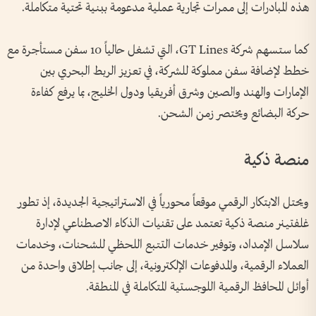
هذه المبادرات إلى ممرات تجارية عملية مدعومة ببنية تحتية متكاملة.
كما ستسهم شركة GT Lines، التي تشغل حالياً 10 سفن مستأجرة مع
خطط لإضافة سفن مملوكة للشركة، في تعزيز الربط البحري بين
الإمارات والهند والصين وشرق أفريقيا ودول الخليج، بما يرفع كفاءة
حركة البضائع ويختصر زمن الشحن.
منصة ذكية
ويحتل الابتكار الرقمي موقعاً محورياً في الاستراتيجية الجديدة، إذ تطور
غلفتينر منصة ذكية تعتمد على تقنيات الذكاء الاصطناعي لإدارة
سلاسل الإمداد، وتوفير خدمات التتبع اللحظي للشحنات، وخدمات
العملاء الرقمية، والمدفوعات الإلكترونية، إلى جانب إطلاق واحدة من
أوائل المحافظ الرقمية اللوجستية المتكاملة في المنطقة.