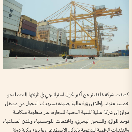
كشفت شركة غلفتينر عن أكبر تحول استراتيجي في تاريخها الممتد لنحو
خمسة عقود، بإطلاق رؤية عالمية جديدة تستهدف التحول من مشغل
موانئ إلى شركة عالمية للبنية التحتية للتجارة، عبر منظومة متكاملة
توحد الموانئ، والشحن البحري، والخدمات اللوجستية، والمدن الصناعية،
والتقنيات الرقمية المدعومة بالذكاء الاصطناعي، بما يعزز مكانة دولة