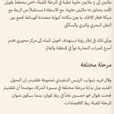
ملايين إلى 5 ملايين حاوية نمطية في المرحلة المقبلة، ضمن مخطط طويل
الأمد يتجاوز 10 ملايين حاوية، مع الاستفادة مستقبلاً من الربط مع
شبكة قطار الاتحاد، بما يعزز مكانته كبوابة متعددة الوسائط تجمع بين
النقل البحري والبري والسككي.
ويأتي ذلك في إطار رؤية تستهدف تحويل الميناء إلى مركز محوري يخدم
أسرع الممرات التجارية نمواً في المنطقة والعالم.
مرحلة مختلفة
وقال فريد بلبواب، الرئيس التنفيذي لمجموعة غلفتينر، إن التحول
الجديد يمثل بداية مرحلة مختلفة في مسيرة الشركة، موضحاً أن غلفتينر
نجحت طوال نحو خمسين عاماً في ربط الموانئ، بينما سيكون عنوان
المرحلة المقبلة ربط الاقتصادات.