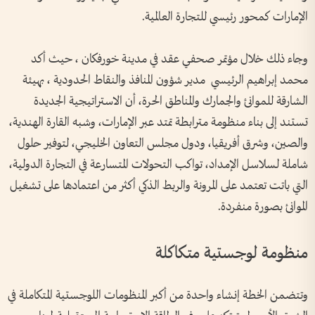
الإمارات كمحور رئيسي للتجارة العالمية.
وجاء ذلك خلال مؤتمر صحفي عقد في مدينة خورفكان ، حيث أكد
محمد إبراهيم الرئيسي مدير شؤون المنافذ والنقاط الحدودية ، بهيئة
الشارقة للموانئ والجمارك والمناطق الحرة، أن الاستراتيجية الجديدة
تستند إلى بناء منظومة مترابطة تمتد عبر الإمارات، وشبه القارة الهندية،
والصين، وشرق أفريقيا، ودول مجلس التعاون الخليجي، لتوفير حلول
شاملة لسلاسل الإمداد، تواكب التحولات المتسارعة في التجارة الدولية،
التي باتت تعتمد على المرونة والربط الذكي أكثر من اعتمادها على تشغيل
الموانئ بصورة منفردة.
منظومة لوجستية متكاكلة
وتتضمن الخطة إنشاء واحدة من أكبر المنظومات اللوجستية المتكاملة في