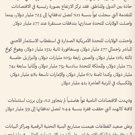
حادة بين الدول والمناطق. فقد تركز الارتفاع بصورة رئيسية في الاقتصادات
المتقدمة التي سجلت نمواً بنسبة 11% لتصل تدفقاتها إلى 723 مليار دولار، بينما
واصلت الولايات المتحدة صدارتها بتدفقات مستقرة عند 277 مليار دولار.
واحتلت الولايات المتحدة الأمريكية الصدارة في استقطاب الاستثمار الأجنبي
المباشر بإجمالي 277 مليار دولار، وسنغافورة ثانية بـ151 مليار دولار، وهونج كونج
ثالثة بـ116 مليار دولار، والصين رابعة بـ105 مليارات دولار، والبرازيل خامسة
بـ77 مليار دولار، والمملكة المتحدة سادسة بـ75 مليار دولار، وألمانيا سابعة بـ74
مليار دولار، وكندا ثامنة بـ67 مليار دولار، والإمارات تاسعة بـ48 مليار دولار،
والمكسيك في المرتبة العاشرة بـ41 مليار دولار.
وشهدت الاقتصادات النامية نمواً هامشياً لم يتجاوز 2%، وإن برزت استثناءات
لافتة كالهند التي حققت قفزة بنسبة 44% لتصل تدفقاتها إلى 39 مليار دولار.
وعلى صعيد القطاعات هيمنت مشاريع البنية التحتية الرقمية ومراكز البيانات