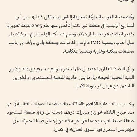
وتُعد مدينة العرب، المملوكة لمجموعة إلياس ومصطفى كلداري، من أبرز
المشاريع الرئيسية في منطقة دبي لاند، إذ أُعلن عنها عام 2005 بقيمة تطويرية
تقديرية بلغت نحو 20 مليار دولار، وتضم عند اكتمالها مشاريع بارزة تشمل
مول العرب، ومدينة IMG عالم من المغامرات، ومنطقة وادي ووك، إلى جانب
مجمعات سكنية وتجارية ومكتبية متكاملة.
ويأتي النشاط العقاري الجديد في ظل استمرار توسع مشاريع دبي لاند وتطوير
البنية التحتية المحيطة بها، ما يعزز جاذبية المنطقة للمستثمرين والمطورين
الباحثين عن فرص نمو طويلة الأجل.
وبحسب بيانات دائرة الأراضي والأملاك، بلغت قيمة التصرفات العقارية في دبي
منذ صباح الثلاثاء نحو 3.5 مليارات درهم، نتجت عن 419 صفقة، لتستحوذ
صفقة مدينة العرب وحدها على نحو 69% من إجمالي قيمة التصرفات، في
مؤشر على استمرار قوة السوق العقارية في الإمارة.