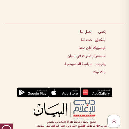
إكس
اتصل بنا
لينكدإن
خدماتنا
فيسبوك
أعلن معنا
انستغرام
اشترك في البيان
يوتيوب
سياسة الخصوصية
تيك توك
جميع الحقوق محفوظة ©
2026
دبي للإعلام
ص.ب 2710، طريق الشيخ زايد، دبي، الإمارات العربية المتحدة