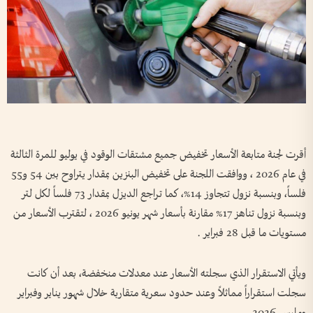
أقرت لجنة متابعة الأسعار تخفيض جميع مشتقات الوقود في يوليو للمرة الثالثة
في عام 2026 ، ووافقت اللجنة على تخفيض البنزين بمقدار يتراوح بين 54 و55
فلساً، وبنسبة نزول تتجاوز 14%، كما تراجع الديزل بمقدار 73 فلساً لكل لتر
وبنسبة نزول تناهز 17% مقارنة بأسعار شهر يونيو 2026 ، لتقترب الأسعار من
مستويات ما قبل 28 فبراير .
ويأتي الاستقرار الذي سجلته الأسعار عند معدلات منخفضة، بعد أن كانت
سجلت استقراراً مماثلاً وعند حدود سعرية متقاربة خلال شهور يناير وفبراير
ومارس 2026.