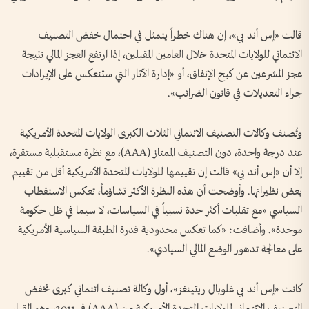
قالت «إس أند بي»، إن هناك خطراً يتمثل في احتمال خفض التصنيف
الائتماني للولايات المتحدة خلال العامين المقبلين، إذا ارتفع العجز المالي نتيجة
عجز المشرعين عن كبح الإنفاق، أو «إدارة الآثار التي ستنعكس على الإيرادات
جراء التعديلات في قانون الضرائب».
وتُصنف وكالات التصنيف الائتماني الثلاث الكبرى الولايات المتحدة الأمريكية
عند درجة واحدة، دون التصنيف الممتاز (AAA)، مع نظرة مستقبلية مستقرة،
إلا أن «إس أند بي» قالت إن تقييمها للولايات المتحدة الأمريكية أقل من تقييم
بعض نظيراتها. وأوضحت أن هذه النظرة الأكثر تشاؤماً، تعكس الاستقطاب
السياسي «مع تقلبات أكثر حدة نسبياً في السياسات، لا سيما في ظل حكومة
موحدة». وأضافت: «كما تعكس محدودية قدرة الطبقة السياسية الأمريكية
على معالجة تدهور الوضع المالي السيادي».
كانت «إس أند بي غلوبال ريتينغز»، أول وكالة تصنيف ائتماني كبرى تخفض