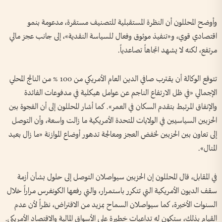
وأوضح المحللون أن النظرة المستقبلية للتصنيف مستقرة، مدعومة بنمو
اقتصادي قوي، و«تنفيذ موثوق وفعال للسياسة النقدية»، إلى جانب عجز مالي
مرتفع، لكنه لا يشهد اتجاهاً تصاعدياً.
تتوقع الوكالة أن يقترب صافي الدين العام الأمريكي من 100 % من الناتج المحلي
الإجمالي «في ظل الارتفاع الناجم عن عوامل هيكلية في مدفوعات الفائدة
والإنفاق المرتبط بتقدم السكان في العمر». كما أشار المحللون إلى أن الفجوة بين
الحزبين السياسيين في الولايات المتحدة الأمريكية ما زالت واسعة، وأن التوصل
إلى تعاون بين الحزبين لخفض العجز ومعالجة تدهور أوضاع الموازنة «ما زال بعيد
المنال».
في المقابل، قال المحللون إن الحزبين سيواصلان التوصل إلى حلول بشأن أزمة
سقف الديون الأمريكية التي تتكرر باستمرار، والتي رفعها الكونغرس مراراً خلال
السنوات الأخيرة، كما سيواصلان السماح بمزيد من الاقتراض، نظراً لأن عدم
القيام بذلك، ستكون له تداعيات خطيرة على الأسواق المالية والاقتصاد الأمريكي.