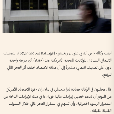
أبقت وكالة «إس أند بي غلوبال ريتينغز» (S&P Global Ratings)، التصنيف
الائتماني السيادي للولايات المتحدة الأمريكية عند (+AA)، أي درجة واحدة
دون أعلى تصنيف ائتماني، مشيرةً إلى أن متانة الاقتصاد تخفف أثر العجز المالي
المرتفع.
قال محللون في الوكالة بقيادة ليزا شينيلر، في بيان، إن «قوة الاقتصاد الأمريكي
من المتوقع أن تدعم تحصيل إيرادات مالية قوية، بما في ذلك الإيرادات الناتجة عن
استمرار الرسوم الجمركية، وأن تسهم في استقرار العجز المالي خلال السنوات
القليلة المقبلة».