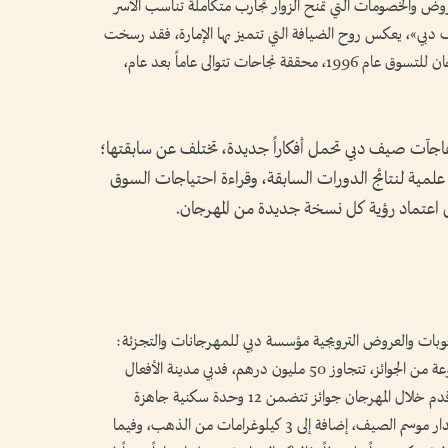
عروض والخصومات التي تمنح الزوار تجارب متكاملة تناسب الأسر
ف دبي»، يعكس روح الضيافة التي تتميز بها الإمارة، فقد رسخت
مكانتها مدينة للمهرجانات منذ انطلاق أول مهرجان للتسوق عام 1996، محققة نجاحات تتوالى عاماً بعد عام،
ت صيف دبي تحمل أفكاراً جديدة، تختلف عن سابقتها؛
مية لنتائج الدورات السابقة، وقراءة احتياجات السوق
قبل اعتماد رؤية كل نسخة جديدة من المهرجان.
حوبات والعروض الترويجية مؤسسة دبي للمهرجانات والتجزئة:
نقدم هذا العام نسخة استثنائية تتضمن باقة متنوعة من الجوائز، تتجاوز 50 مليون درهم، فدبي مدينة الأفعال
والمفاجآت غير المسبوقة، وهذا العام - ولأول مرة - قدم خلال المهرجان جوائز تتضمن 12 وحدة سكنية جاهزة
للتسليم الفوري، و35 سيارة سيتم توزيعها على مدار موسم الصيف، إضافة إلى 3 كيلوغرامات من الذهب، وفيما