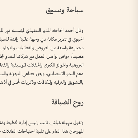
سياحة وتسوق
وقال أحمد الخاجة، المدير التنفيذي لمؤسسة دبي 
الحيوي في تعزيز مكانة دبي وجهة عالمية رائدة للسي
مجموعة واسعة من العروض والفعاليات والتجارب الا
مضيفاً: «ونحن نواصل العمل مع شركائنا لتقديم تج
الترويجية والجوائز الكبرى والحفلات الموسيقية والفع
دعم النمو الاقتصادي، ويعزز قطاعي التجزئة والس
بالتشويق والترفيه والمكافآت وذكريات تُحفر في أذها
روح الضيافة
وتقول سهيلة غباش، نائب رئيس إدارة تخطيط وتشغ
المهرجان هذا العام على تلبية احتياجات العائلات 