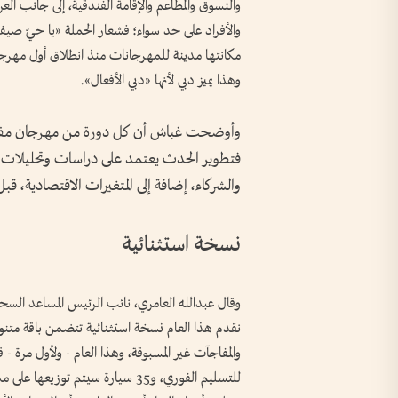
والتسوق والمطاعم والإقامة الفندقية، إلى جانب ال
والأفراد على حد سواء؛ فشعار الحملة «يا حيّ صي
وهذا يميز دبي لأنها «دبي الأفعال».
وأوضحت غباش أن كل دورة من مهرجان مفاجآ
فتطوير الحدث يعتمد على دراسات وتحليلات عل
والشركاء، إضافة إلى المتغيرات الاقتصادية، 
نسخة استثنائية
وقال عبدالله العامري، نائب الرئيس المساعد الس