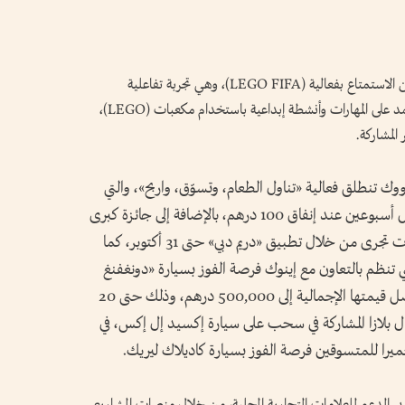
وفي سيتي ووك، سوف يتمكن عشاق كرة القدم من الاستمتاع بفعالية (LEGO FIFA)، وهي تجربة تفاعلية
مستوحاة من عالم كرة القدم، تتضمن تحديات تعتمد على المهارات وأنشطة إبداعية باستخدام مكعبات (LEGO)،
وك تنطلق فعالية «تناول الطعام، وتسوّق، واربح»، والتي
تتيح للزوار فرصة الفوز بمبلغ 50 ألف درهم كل أسبوعين عند إنفاق 100 درهم، بالإضافة إلى جائزة كبرى
بقيمة 500000 درهم، والتي تُمنح عبر سحوبات تجرى من خلال تطبيق «دريم دبي» حتى 31 أكتوبر، كما
تنظم بالتعاون مع إينوك فرصة الفوز بسيارة «دونغفنغ
007» طراز 2026، إلى جانب جوائز نقدية، تصل قيمتها الإجمالية إلى 500,000 درهم، وذلك حتى 20
ل بلازا المشاركة في سحب على سيارة إكسيد إل إكس، في
يرا للمتسوقين فرصة الفوز بسيارة كاديلاك ليريك.
 الدعم للعلامات التجارية المحلية، من خلال منصات المشاريع