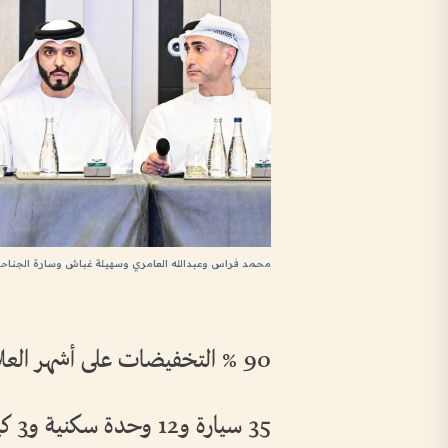
محمد فراس وعبدالله العامري وسهيلة غباش وسارة الجناحي
90 % التخفيضات على أشهر العلامات التجارية
35 سيارة و12 وحدة سكنية و3 كيلوغرامات من الذهب وجوائز أخرى