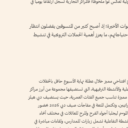
ة تعكس نمواً ملحوظاً؛ فالمراكز التجارية تسجل ارتفاعاً يومياً في
وات الأخيرة؛ إذ أصبح كثير من المتسوقين يفضلون انتظار
ياجاتهم، ما يعزز أهمية الحملات الترويجية في تنشيط
ات مفاجآت صيف دبي 2026 ببرنامج افتتاحي مميز خلال عطلة نهاية الأسبوع حافل بالحفلات
علية والأنشطة الترفيهية، التي تستضيفها مجموعة من أبرز مراكز
ية مميزة تناسب جميع الفئات العمرية، حيث يستضيف دبي هيلز
مول سلسلة من العروض الحية المجانية لفنانين إماراتيين، وتكتمل المتعة في مفاجآت صيف دبي 2026 بحضور
م ليجلبا أجواء الفرح والمرح للعائلات في مختلف أنحاء
نشطة التفاعلية تشمل زيارات للمدارس، ولقاءات مباشرة في