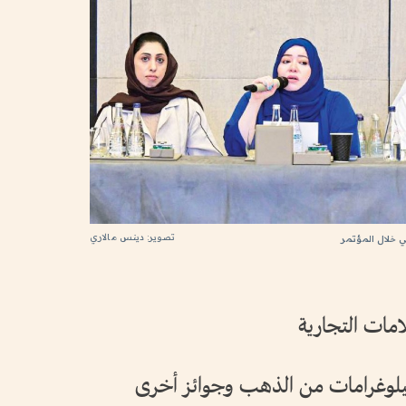
تصوير: دينس مالاري
 خلال المؤتمر