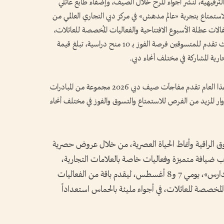
لترفيهية، لنشر أجواء المرح خلال الصيف، وإضفاء طابع عائلي
استمتاع بتجربة «عالم مدهش» في مركز دبي التجاري العالمي من
ه احتفالات عطلة الأسبوع الافتتاحية والفعاليات المُخصصة للعائلات،
كما تتيح منحة مدهش فرصاً تعليمية مميزة، حيث تقدم للمتسوقين فرصة الفوز بـ 10 منح دراسية، تبلغ قيمة
إلى جانب الفعاليات والتجارب المفضلة التي تعود هذا العام تقدم مفاجآت صيف دبي 2026 مجموعة من المبادرات
لزوار المزيد من الفرص للاستمتاع والتسوق والفوز في مختلف أنحاء
ق الراقية وأنماط الحياة العصرية، من خلال عروض حصرية
ضيافة متميزة وفعاليات خاصة بالعلامات التجارية،
كما يشهد الموسم إطلاق «كرنفال العودة إلى المدارس»، يومي 7 و8 أغسطس، ليقدم باقة من الفعاليات
المخصصة للعائلات، في أجواء مليئة بالحماس استعداداً