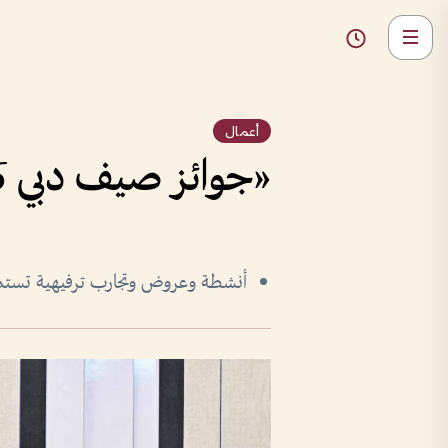
أعمال
«جوائز صيف دبي 2026» تتجاوز 50 مليون درهم
أنشطة وعروض وتجارب ترفيهية تستمر 60 يوم