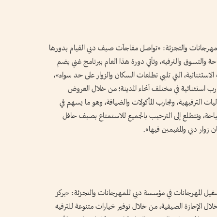
للمهرجانات والتجزئة: «تواصل مفاجآت صيف دبي القيام بدورها
احة والتسوق والترفيه، وتأتي دورة هذا العام ببرنامج غني يضم
ستثنائية، التي تلبي تطلعات السكان والزوار على حد سواء»،
ارب استثنائية في مختلف أنحاء المدينة؛ من خلال العروض
اليات الترفيهية، وتجارب المأكولات والضيافة، وهو ما يسهم في
ياحة، ونتطلع إلى الترحيب بالجميع للاستمتاع بصيف حافل
ن زوار دبي والمقيمين فيها».
يل المهرجانات في مؤسسة دبي للمهرجانات والتجزئة: «يركز
خلال الإجازة الصيفية، من خلال توفير خيارات متنوعة للترفيه