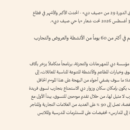
تستعد دبي لاستقبال موسم صيفي مميز مع انطلاق الدورة 29 من «صيف دبي» - الحدث الأكبر والأشهر في قطاع
جوائز هذا العام تتجاوز قيمتها 50 مليون درهم في أكثر من 60 يوماً من الأنشطة والعروض والتجارب
دبي 2026، الذي تنظمه مؤسسة دبي للمهرجانات والتجزئة، برنامجاً متكاملاً يزخر بآلاف
خيارات المطاعم والأنشطة المتنوعة المناسبة للعائلات، إلى
رائدة؛ ما سوف يضفي أجواء من البهجة على هذا الموسم الحافل
ف يكون بإمكان سكان وزوار دبي الاستمتاع بتجارب تسوق فريدة
لا مثيل لها، من خلال تقديم موسمين للتسوق، يبدأ الأول مع
تخفيضات صيف دبي الكبرى، التي تقدم أسعار مخفضة، تصل إلى 90 % على العديد من العلامات التجارية والمتاجر
ة إلى المدارس» تخفيضات على المستلزمات المدرسية والملابس