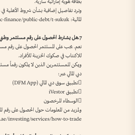
بطاقة هوية إماراتية سارية.
وترد تفاصيل إضافية بشأن شروط الأهلية في مست
المالية: https://mof.gov.ae/en/public-finance/public-debt/t-sukuk/
7.هل يشترط الحصول على رقم مستثمر وطني (NIN) من سوق دبي المالي؟ وكيف يمكن الحصول عليه؟
للاكتتاب في صكوك الخزينة للأفراد.
ويمكن للمستثمرين الذين لا يملكون رقماً مس
دبي المالي عبر:
تطبيق سوق دبي المالي (DFM App)
تطبيق iVestor
الوسطاء المرخصون
ولمزيد من المعلومات حول الحصول على رقم ال
ae/investing/services/how-to-trade