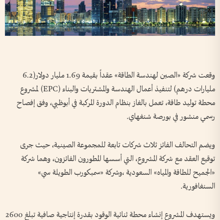
وقعت شركة «الصين لهندسة الطاقة» عقداً بقيمة 1.69 مليار دولار(6.2
مليارات درهم) لتنفيذ أعمال الهندسة والمشتريات والبناء (EPC) لمشروع
محطة توليد طاقة، تعمل بالغاز بنظام الدورة المركبة في أبوظبي، وفق إفصاح
رسمي منشور في بورصة شنغهاي.
ويضم التحالف الفائز ثلاث شركات تابعة للمجموعة الصينية، حيث جرى
توقيع العقد مع شركة المشروع، التي أسسها المطورون الفائزون، وهما شركة
«الجميح للطاقة والمياه» السعودية ،وشركة «سمبكورب الطويلة سي»
السنغافورية.
ويستهدف المشروع إنشاء محطة ثنائية الوقود بقدرة إنتاجية صافية تبلغ 2600