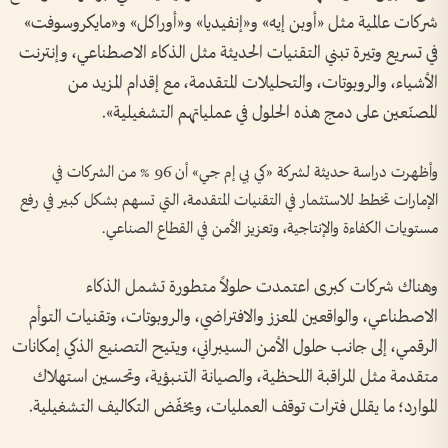
شركات عالمية مثل «أوبن إيه» و«إنفيديا» و«أوراكل» و«مايكروسوفت»
في تسريع وتيرة تبني التقنيات الحديثة مثل الذكاء الاصطناعي، وإنترنت
الأشياء، والروبوتات، والتحليلات المتقدمة، مع إقدام المزيد من
المصنّعين على دمج هذه الحلول في عملياتهم التشغيلية».
وأظهرت دراسة حديثة لشركة «كي بي إم جي» أن 96 % من الشركات في
الإمارات تخطط للاستثمار في التقنيات المتقدمة، التي تسهم بشكل كبير في رفع
مستويات الكفاءة والإنتاجية، وتعزيز الأمن في القطاع الصناعي.
وهناك شركات كبرى اعتمدت حلولاً متطورة تشمل الذكاء
الاصطناعي، والواقعين المعزز والافتراضي، والروبوتات، وتقنيات التوأم
الرقمي، إلى جانب حلول الأمن السيبراني، ويتيح التصنيع الذكي إمكانات
متقدمة مثل المراقبة اللحظية، والصيانة التنبؤية، وتحسين استهلاك
الموارد؛ ما يقلل فترات توقف العمليات، ويخفّض التكاليف التشغيلية.