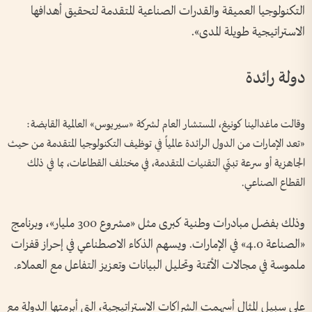
التكنولوجيا العميقة والقدرات الصناعية المتقدمة لتحقيق أهدافها
الاستراتيجية طويلة المدى».
دولة رائدة
وقالت ماغدالينا كونيغ، المستشار العام لشركة «سيريوس» العالمية القابضة:
«تعد الإمارات من الدول الرائدة عالمياً في توظيف التكنولوجيا المتقدمة من حيث
الجاهزية أو سرعة تبنّي التقنيات المتقدمة، في مختلف القطاعات، بما في ذلك
القطاع الصناعي.
وذلك بفضل مبادرات وطنية كبرى مثل «مشروع 300 مليار»، وبرنامج
«الصناعة 4.0» في الإمارات. ويسهم الذكاء الاصطناعي في إحراز قفزات
ملموسة في مجالات الأتمتة وتحليل البيانات وتعزيز التفاعل مع العملاء.
على سبيل المثال أسهمت الشراكات الاستراتيجية، التي أبرمتها الدولة مع