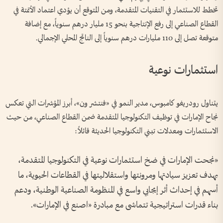
تخطط للاستثمار في التقنيات المتقدمة، ومن المتوقع أن يؤدي اعتماد الأتمتة في
القطاع الصناعي إلى رفع الإنتاجية بنحو 15 مليار درهم سنوياً، مع إضافة
متوقعة تصل إلى 110 مليارات درهم سنوياً إلى الناتج المحلي الإجمالي.
استثمارات نوعية
يتناول رودريغو كامبوس، مدير النمو في «فنتشر ون»، أبرز المؤشرات التي تعكس
نجاح الإمارات في توظيف التكنولوجيا المتقدمة ضمن القطاع الصناعي، من حيث
الاستثمارات ومعدلات تبني التكنولوجيا الحديثة قائلاً:
«نجحت الإمارات في ضخ استثمارات نوعية في التكنولوجيا المتقدمة،
بهدف تعزيز سيادتها ومرونتها واستقلاليتها في القطاعات الحيوية، ما
أسهم في إحداث أثر إيجابي واسع في المنظومة الصناعية الوطنية، ودعم
بناء قدرات استراتيجية تتماشى مع مبادرة «اصنع في الإمارات».