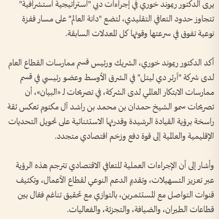
يرى الدكتور ريموند خوري في إجراءات دبي "استراتيجية استشرافية"
تتجاوز حدود التعافي التقليدي، لتضع "دانة العالم" على مسار قفزة
نوعية تفوق في سرعتها وقوتها كل المعدلات السابقة.
أكد الدكتور ريموند خوري، الشريك ورئيس قسم ممارسات القطاع العام
لدى شركة "آرثر دي ليتل" في الشرق الأوسط وعضو رئيسي في قسم
ممارسات الابتكار العالمي لدى الشركة، في تصريحات لـ «البيان»، أن
تصريحات سمو الشيخ حمدان بن محمد بن راشد آل مكتوم تعكس ثقة
راسخة برؤية القيادة الرشيدة وقدرتها الاستثنائية على تحويل التحديات
الإقليمية والعالمية إلى قوة دفع وزخم اقتصادي متجدد.
وأشار إلى أن الإجراءات العملية للتعافي الاقتصادي تترجم هذه الرؤية
عبر تعزيز التسهيلات، وتقديم الدعم النوعي لقطاع الأعمال، وتكثيف
قنوات التواصل مع المستثمرين، بالتوازي مع تحقيق تناغم فعّال بين
قطاعات الطيران، والضيافة، والتجزئة، والفعاليات.