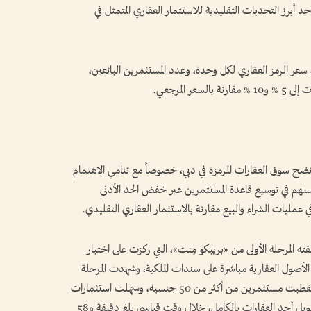
أحد أبرز التحديات التقليدية للاستثمار العقاري المتمثل في
سعر الرمز العقاري لكل وحدة، وعدد المستثمرين البائعين،
 المرجعي.
نضج سوق العقارات المرمزة في دبي، خصوصاً مع تنامي الاهتمام
ا تسهم في توسيع قاعدة المستثمرين عبر خفض الحد الأدنى
ي عمليات الشراء والبيع مقارنة بالاستثمار العقاري التقليدي.
 المرحلة الأولى من «بريبكو مِنت»، التي ركزت على اختبار
يز الأصول العقارية مباشرة على سندات الملكية، وشهدت المرحلة
التجريبية مشاركة قوية من المستثمرين، حيث استقطبت مستثمرين من أكثر من 50 جنسية، وسهّلت استثمارات
في عقارات مرمَّزة تجاوزت 18.5 مليون درهم، مع تمويل أحد العقارات بالكامل، خلال وقت قياسي بلغ دقيقة و58