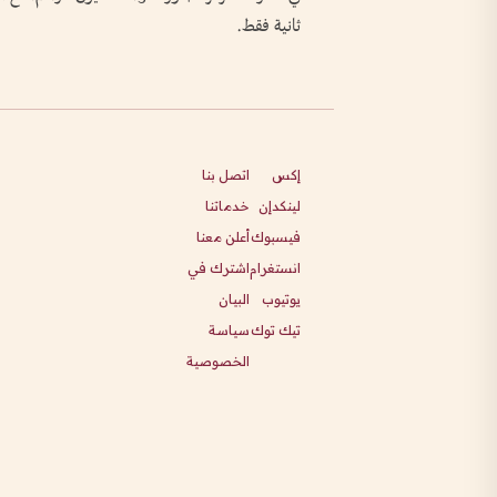
ثانية فقط.
إكس
اتصل بنا
لينكدإن
خدماتنا
فيسبوك
أعلن معنا
انستغرام
اشترك في
يوتيوب
البيان
تيك توك
سياسة
الخصوصية