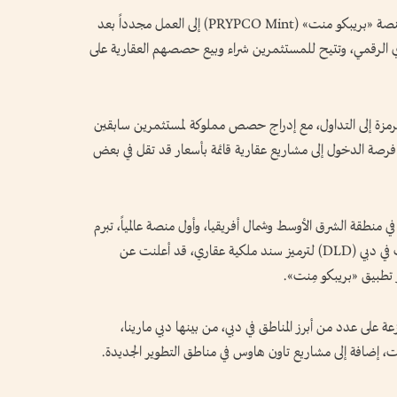
عاد سوق التداول الثانوي للعقارات المرمزة التابع لمنصة «بريبكو منت» (PRYPCO Mint) إلى العمل مجدداً بعد
ري الرقمي، وتتيح للمستثمرين شراء وبيع حصصهم العقارية على
رمزة إلى التداول، مع إدراج حصص مملوكة لمستثمرين سابقين
دد فرصة الدخول إلى مشاريع عقارية قائمة بأسعار قد تقل في بعض
ي منطقة الشرق الأوسط وشمال أفريقيا، وأول منصة عالمياً، تبرم
شراكة مع جهة حكومية هي دائرة الأراضي والأملاك في دبي (DLD) لترميز سند ملكية عقاري، قد أعلنت عن
على عدد من أبرز المناطق في دبي، من بينها دبي مارينا،
يت، إضافة إلى مشاريع تاون هاوس في مناطق التطوير الجديدة.