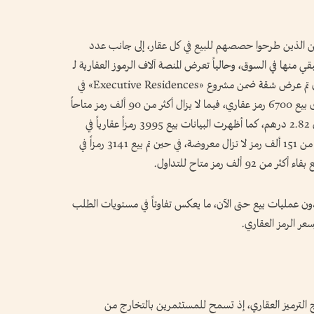
ين الذين طرحوا حصصهم للبيع في كل عقار، إلى جانب عدد
م بيعها فعلياً والمتبقي منها في السوق، وحالياً تعرض المنصة آلاف الرموز العقارية لـ
8 عقارات في دبي متاحة للتداول، فعلى سبيل المثال تم عرض شقة ضمن مشروع «Executive Residences» في
دبي هيلز إستيت من قبل 16 مستثمراً، حيث جرى بيع 6700 رمز عقاري، فيما لا يزال أكثر من 90 ألف رمز متاحاً
للمستثمرين، فيما بلغ متوسط سعر الرمز العقاري 2.82 درهم، كما أظهرت البيانات بيع 3995 رمزاً عقارياً في
وحدة ضمن مشروع «JW Marriott»، مقابل أكثر من 151 ألف رمز لا تزال معروضة، في حين تم بيع 3141 رمزاً في
 دون عمليات بيع حتى الآن، ما يعكس تفاوتاً في مستويات الطلب
وسعر الرمز العقاري.
 الترميز العقاري، إذ تسمح للمستثمرين بالتخارج من