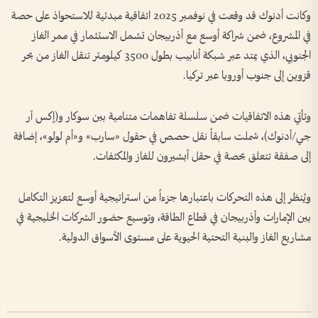
وكانت أدنوك قد وقعت في نوفمبر 2025 اتفاقية مبدئية للاستحواذ على حصة
في المشروع، ضمن شراكة أوسع مع أذربيجان تشمل الاستثمار في ممر الغاز
الجنوبي، الذي يمتد عبر شبكة أنابيب بطول 3500 كيلومتر تنقل الغاز من بحر
قزوين إلى جنوب أوروبا عبر تركيا.
وتأتي هذه الاتفاقيات ضمن سلسلة تفاهمات متنامية بين سوكار و(إكس آر
جي/أدنوك)، شملت سابقاً نقل حصص في حقول «سارب» و«أم لولو»، إضافة
إلى صفقة تتعلق بحصة في حقل أبشيرون للغاز والمكثفات.
ويُنظر إلى هذه التحركات باعتبارها جزءاً من استراتيجية أوسع لتعزيز التكامل
بين الإمارات وأذربيجان في قطاع الطاقة، وتوسيع حضور الشركات الخليجية في
مشاريع الغاز والبنية التحتية الحيوية على مستوى الأسواق الدولية.