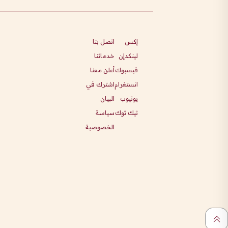
إكس
اتصل بنا
لينكدإن
خدماتنا
فيسبوك
أعلن معنا
انستغرام
اشترك في
يوتيوب
البيان
تيك توك
سياسة
الخصوصية