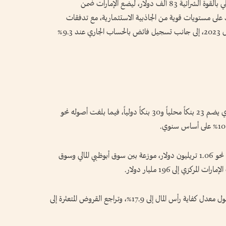
الاقتصادي، فيما تجاوز نصيب الفرد من الناتج المحلي بالقوة الشرائية 83 ألف دولار، ليضع الإمارات ضمن
اد على مستويات قوية من الجاذبية الاستثمارية، مع تدفقات
استثمار أجنبي مباشر بلغت 30.7 مليار دولار خلال 2023، إلى جانب تسجيل فائض بالحساب الجاري عند 9.3%
وأشار التقرير إلى متانة القطاع المصرفي الإماراتي، الذي يضم 23 بنكاً محلياً و30 بنكاً دولياً، فيما بلغت أصوله نحو
كما بلغت القيمة السوقية للأسواق المالية الإماراتية نحو 1.06 تريليون دولار، موزعة بين سوق أبوظبي المالي وسوق
كزي إلى 196 مليار دولار.
وسجل القطاع المصرفي مؤشرات مالية قوية، مع وصول معدل كفاية رأس المال إلى 17.9%، وتراجع القروض المتعثرة إلى