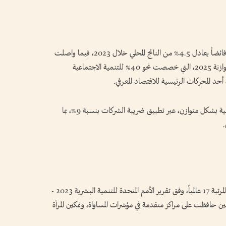
وعلى صعيد المالية العامة سجلت الموازنة الإماراتية فائضاً يعادل 4.5% من الناتج المحلي خلال 2023، فيما واصلت
الحكومة تعزيز الإنفاق التنموي والاجتماعي ضمن موازنة 2025، التي خصصت نحو 40% للتنمية الاجتماعية
 أحد المحركات الرئيسية للاقتصاد المعرفي.
كما أشار التقرير إلى استمرار تطوير المنظومة الضريبية بشكل متوازن، عبر تطبيق ضريبة الشركات بنسبة 9%، بما
.
وفي مؤشرات التنمية البشرية تقدمت الإمارات إلى المرتبة 17 عالمياً، وفق تقرير الأمم المتحدة للتنمية البشرية 2023 -
نوات قليلة، في حين حافظت على مراكز متقدمة في مؤشرات المساواة، وتمكين المرأة