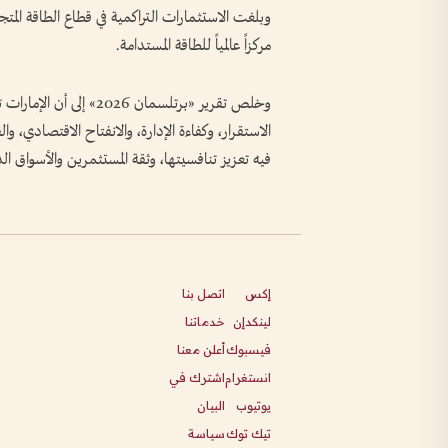
مركزاً عالمياً للطاقة المستدامة.
وخلص تقرير «برتلسمان 2026
الاستقرار، وكفاءة الإدارة، والانفتاح الاقتصادي، وا
فيه تعزيز تنافسيتها، وثقة المستثمرين والأسواق الد
إكس
اتصل بنا
لينكدإن
خدماتنا
فيسبوك
أعلن معنا
انستغرام
اشترك في
يوتيوب
البيان
تيك توك
سياسة