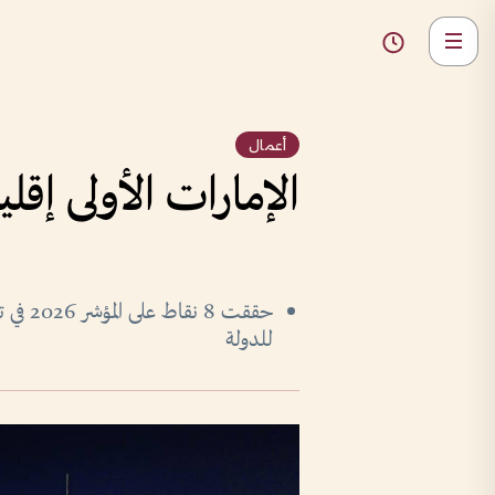
أعمال
الإمارات الأولى إقليمياً و15 عالمياً في «برتلسمان» لل
حققت 8
للدولة