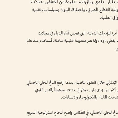
قاط في مؤشر «الاستقرار النقدي والمالي»، مستفيدة من انخفاض معدلات
وقوة القطاع المصرفي، واحتفاظ الدولة بسياسات، نقدية
 العالمية.
رز المؤشرات الدولية، التي تقيس أداء الدول في مجالات
الاقتصاد، والحوكمة، والإدارة العامة، والتنمية، حيث يغطي 137 دولة عبر منظومة تحليلية شاملة، تُستخدم منذ عام
ماراتي خلال العقود الماضية، بعدما ارتفع الناتج المحلي الإجمالي
من نحو 46 مليار دولار في منتصف التسعينيات إلى أكثر من 514 مليار دولار في 2023، مدعوماً بالنمو القوي
مات المالية، والتكنولوجيا، والإنشاءات.
ة غير النفطية تشكل نحو 70% من الناتج المحلي الإجمالي، في انعكاس واضح لنجاح استراتيجية التنويع