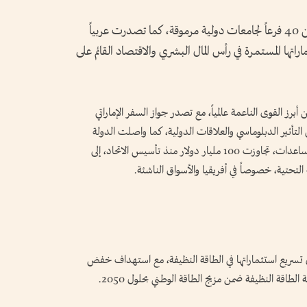
وأوضح التقرير أن الإمارات تستضيف أكثر من 40 فرعاً لجامعات دولية مرموقة، كما تصدرت عربياً
، في انعكاس لاستثماراتها المستمرة في رأس المال البشري والاقتصاد القائم على
ز القوى الناعمة عالمياً، مع تصدر جواز السفر الإماراتي
 التأثير الدبلوماسي والعلاقات الدولية، كما واصلت الدولة
دورها التنموي والإنساني عالمياً، عبر استثمارات ومساعدات، تجاوزت 100 مليار دولار منذ تأسيس الاتحاد، إلى
التحتية، خصوصاً في أفريقيا والأسواق الناشئة.
ل تسريع استثماراتها في الطاقة النظيفة، مع استهداف خفض