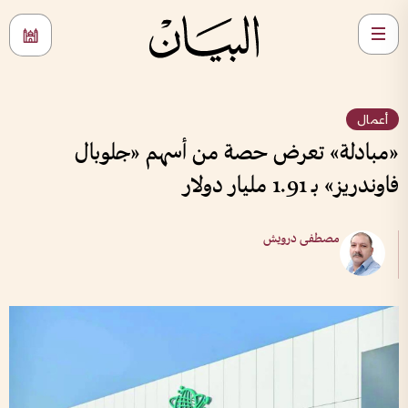
أعمال
«مبادلة» تعرض حصة من أسهم «جلوبال
فاوندريز» بـ 1.91 مليار دولار
مصطفى درويش