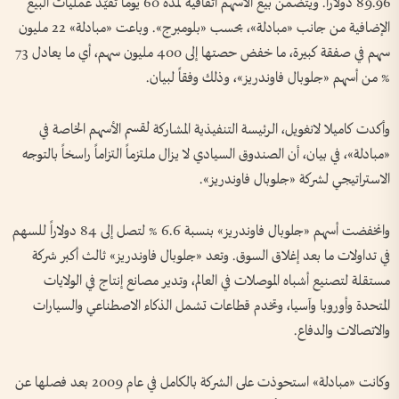
89.96 دولاراً. ويتضمن بيع الأسهم اتفاقية لمدة 60 يوماً تقيّد عمليات البيع
الإضافية من جانب «مبادلة»، بحسب «بلومبرج». وباعت «مبادلة» 22 مليون
سهم في صفقة كبيرة، ما خفض حصتها إلى 400 مليون سهم، أي ما يعادل 73
% من أسهم «جلوبال فاوندريز»، وذلك وفقاً لبيان.
وأكدت كاميلا لانغويل، الرئيسة التنفيذية المشاركة لقسم الأسهم الخاصة في
«مبادلة»، في بيان، أن الصندوق السيادي لا يزال ملتزماً التزاماً راسخاً بالتوجه
الاستراتيجي لشركة «جلوبال فاوندريز».
وانخفضت أسهم «جلوبال فاوندريز» بنسبة 6.6 % لتصل إلى 84 دولاراً للسهم
في تداولات ما بعد إغلاق السوق. وتعد «جلوبال فاوندريز» ثالث أكبر شركة
مستقلة لتصنيع أشباه الموصلات في العالم، وتدير مصانع إنتاج في الولايات
المتحدة وأوروبا وآسيا، وتخدم قطاعات تشمل الذكاء الاصطناعي والسيارات
والاتصالات والدفاع.
وكانت «مبادلة» استحوذت على الشركة بالكامل في عام 2009 بعد فصلها عن