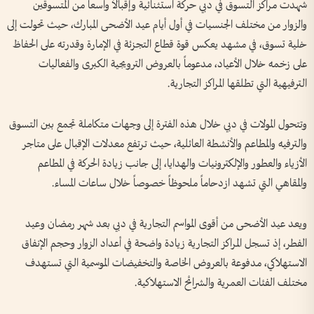
شهدت مراكز التسوق في دبي حركة استثنائية وإقبالاً واسعاً من المتسوقين
والزوار من مختلف الجنسيات في أول أيام عيد الأضحى المبارك، حيث تحولت إلى
خلية تسوق، في مشهد يعكس قوة قطاع التجزئة في الإمارة وقدرته على الحفاظ
على زخمه خلال الأعياد، مدعوماً بالعروض الترويجية الكبرى والفعاليات
الترفيهية التي تطلقها المراكز التجارية.
وتتحول المولات في دبي خلال هذه الفترة إلى وجهات متكاملة تجمع بين التسوق
والترفيه والمطاعم والأنشطة العائلية، حيث ترتفع معدلات الإقبال على متاجر
الأزياء والعطور والإلكترونيات والهدايا، إلى جانب زيادة الحركة في المطاعم
والمقاهي التي تشهد ازدحاماً ملحوظاً خصوصاً خلال ساعات المساء.
ويعد عيد الأضحى من أقوى المواسم التجارية في دبي بعد شهر رمضان وعيد
الفطر، إذ تسجل المراكز التجارية زيادة واضحة في أعداد الزوار وحجم الإنفاق
الاستهلاكي، مدفوعة بالعروض الخاصة والتخفيضات الموسمية التي تستهدف
مختلف الفئات العمرية والشرائح الاستهلاكية.