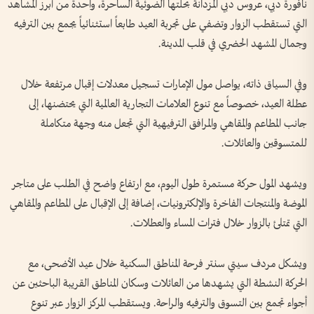
نافورة دبي، عروس دبي المزدانة بحلتها الضوئية الساحرة، واحدة من أبرز المشاهد
التي تستقطب الزوار وتضفي على تجربة العيد طابعاً استثنائياً يجمع بين الترفيه
وجمال المشهد الحضري في قلب المدينة.
وفي السياق ذاته، يواصل مول الإمارات تسجيل معدلات إقبال مرتفعة خلال
عطلة العيد، خصوصاً مع تنوع العلامات التجارية العالمية التي يحتضنها، إلى
جانب المطاعم والمقاهي والمرافق الترفيهية التي تجعل منه وجهة متكاملة
للمتسوقين والعائلات.
ويشهد المول حركة مستمرة طول اليوم، مع ارتفاع واضح في الطلب على متاجر
الموضة والمنتجات الفاخرة والإلكترونيات، إضافة إلى الإقبال على المطاعم والمقاهي
التي تمتلئ بالزوار خلال فترات المساء والعطلات.
ويشكل مردف سيتي سنتر فرحة المناطق السكنية خلال عيد الأضحى، مع
الحركة النشطة التي يشهدها من العائلات وسكان المناطق القريبة الباحثين عن
أجواء تجمع بين التسوق والترفيه والراحة. ويستقطب المركز الزوار عبر تنوع