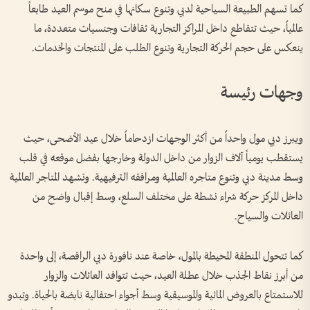
كما تسهم الطبيعة السياحية لدبي وتنوع سكانها في منح موسم العيد طابعاً
عالمياً، حيث تتقاطع داخل المراكز التجارية ثقافات وجنسيات متعددة، ما
ينعكس على حجم الحركة التجارية وتنوع الطلب على المنتجات والخدمات.
وجهات رئيسة
ويبرز دبي مول واحداً من أكثر الوجهات ازدحاماً خلال عيد الأضحى، حيث
يستقطب يومياً آلاف الزوار من داخل الدولة وخارجها بفضل موقعه في قلب
وسط مدينة دبي وتنوع متاجره العالمية ومرافقه الترفيهية. وتشهد المتاجر العالمية
داخل المركز حركة شراء نشطة على مختلف السلع، وسط إقبال واضح من
العائلات والسياح.
كما تتحول المنطقة المحيطة بالمول، خاصة عند نافورة دبي الراقصة، إلى واحدة
من أبرز نقاط الجذب خلال عطلة العيد، حيث تتوافد العائلات والزوار
للاستمتاع بالعروض المائية والموسيقية وسط أجواء احتفالية نابضة بالحياة. وتبدو