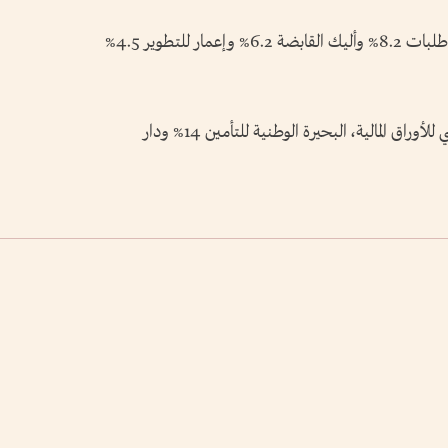
وكانت الاسهم الاكثر ارتفاعا في سوق دبي المالي طلبات 8.2% وأليك القابضة 6.2% وإعمار للتطوير 4.5%
فيما كانت الأسهم الأكثر ارتفاعاً في سوق أبوظبي للأوراق المالية، البحيرة الوطنية للتأمين 14% ودار