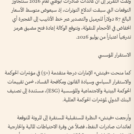
ولفت التقرير إلى أن عائدات صادرات أبوظبي لعام 2026 ستتجاوز
التوقعات التي سبقت اندلاع التوترات، إذ سيعوض متوسط الأسعار
البالغ 87 دولاراً للبرميل والتصدير عبر خط الأنابيب إلى الفجيرة أي
انخفاض في الأحجام المنقولة، وتتوقع الوكالة إعادة فتح مضيق هرمز
تدريجياً اعتباراً من يوليو 2026.
الاستقرار المؤسسي
كما منحت «فيتش» الإمارات درجة متقدمة (+5) في مؤشرات الحوكمة
والاستقرار السياسي وسيادة القانون ومكافحة الفساد، ضمن تقييمات
الحوكمة البيئية والاجتماعية والمؤسسية (ESG)، مستندة إلى تصنيف
البنك الدولي لمؤشرات الحوكمة العالمية.
وأرجعت «فيتش» النظرة المستقبلية المستقرة إلى المرونة المتوقعة
لعائدات صادرات النفط، فضلاً عن وفرة الاحتياطات المالية والخارجية