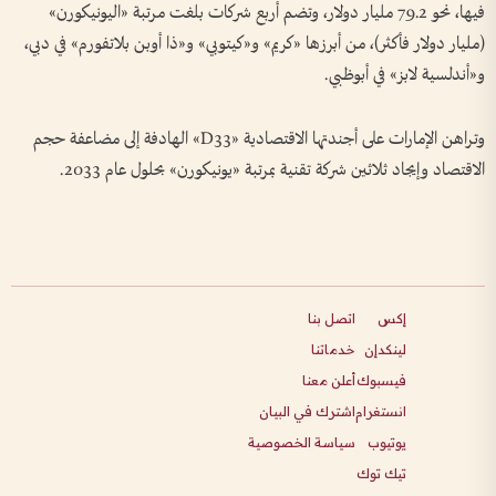
فيها، نحو 79.2 مليار دولار، وتضم أربع شركات بلغت مرتبة «اليونيكورن»
(مليار دولار فأكثر)، من أبرزها «كريم» و«كيتوبي» و«ذا أوبن بلاتفورم» في دبي،
و«أندلسية لابز» في أبوظبي.
وتراهن الإمارات على أجندتها الاقتصادية «D33» الهادفة إلى مضاعفة حجم
الاقتصاد وإيجاد ثلاثين شركة تقنية بمرتبة «يونيكورن» بحلول عام 2033.
إكس
اتصل بنا
لينكدإن
خدماتنا
فيسبوك
أعلن معنا
انستغرام
اشترك في البيان
يوتيوب
سياسة الخصوصية
تيك توك