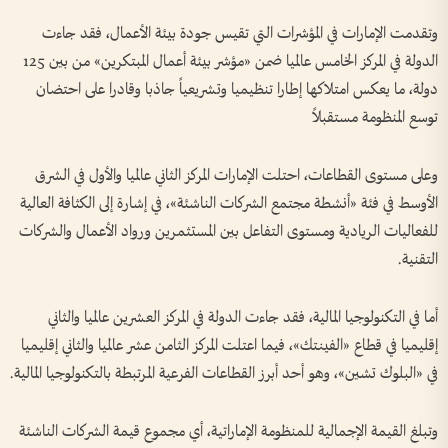
وتقدمت الإمارات في المؤشرات التي تقيس جودة بيئة الأعمال، فقد جاءت
الدولة في المركز الخامس عالميا ضمن «مؤشر بيئة أعمال المبتكرين» من بين 125
دولة، ما يعكس امتلاكها إطارا تنظيميا وتشريعياً جاذبا وقادرا على احتضان
توسع المنظومة مستقبلاً
وعلى مستوى القطاعات، احتلت الإمارات المركز الثاني عالميا والأول في الشرق
الأوسط في فئة «أنشطة مجتمع الشركات الناشئة»، في إشارة إلى الكثافة العالية
للفعاليات الريادية ومستوى التفاعل بين المستثمرين ورواد الأعمال والشركات
التقنية.
أما في التكنولوجيا المالية، فقد جاءت الدولة في المركز العشرين عالميا والثاني
إقليميا في قطاع «الفينتك»، فيما اعتلت المركز الثامن عشر عالميا والثاني إقليميا
في «البلوك تشين»، وهو أحد أبرز القطاعات الفرعية المرتبطة بالتكنولوجيا المالية.
وتبلغ القيمة الإجمالية للمنظومة الإماراتية، أي مجموع قيمة الشركات الناشئة