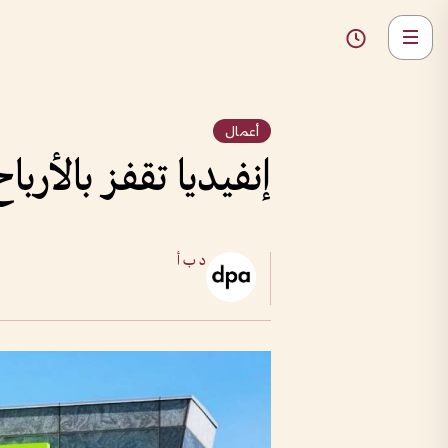
أعمال
إنفيديا تقفز بالأرب
د ب أ