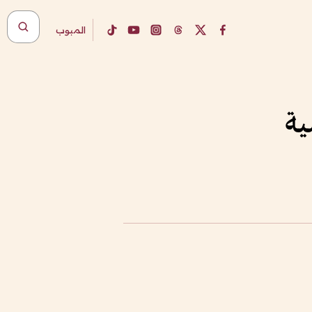
المبوب
ية