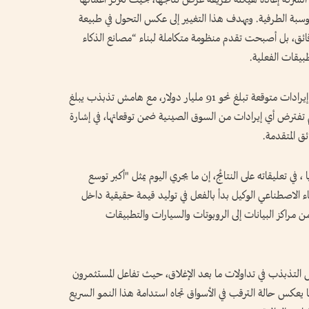
حوسبة الطرفية. ويهدف هذا التغيير إلى عكس التحول في طبيعة
ائق، بل أصبحت تقدم منظومة متكاملة لبناء “مصانع الذكاء
بيقات الفعلية.
وتوقعت الشركة استمرار الزخم في الربع المقبل، مع إيرادات متوقعة تبلغ نحو 91 مليار دولار، مع هامش تذبذب يبلغ
لم تفترض أي إيرادات من السوق الصينية ضمن توقعاتها، في إشارة
ق المتقدمة.
ي تعليقاته على النتائج، إن ما يجري اليوم يمثل "أكبر توسع
لذكاء الاصطناعي الوكيل بدأ بالفعل في توليد قيمة حقيقية داخل
 مراكز البيانات إلى الروبوتات والسيارات والتطبيقات
 التذبذب في تداولات ما بعد الإغلاق، حيث تفاعل المستثمرون
ا يعكس حالة الترقب في الأسواق تجاه استدامة هذا النمو السريع