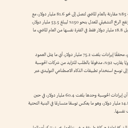
وأظهرت نتائج الربع الأخير قفزة في الإيرادات بنسبة 85% مقارنة بالعام الماضي لتصل إلى نحو 81.6 مليار دولار، مع
تسارع واضح في الأداء مقارنة بالربع السابق. كما ارتفع الربح التشغيلي المعدل بنحو 150% ليبلغ 53.5 مليار دولار،
في حين قفز صافي الدخل إلى 58.3 مليار دولار مقابل 18.8 مليار دولار فقط في الفترة نفسها من العام الماضي، ما
وجاء قطاع مراكز البيانات في صدارة محركات النمو، محققًا إيرادات بلغت 75.2 مليار دولار، أي ما يمثل العمود
الفقري لأعمال الشركة. وسجل هذا القطاع نموًا سنويًا يقارب 92%، مدفوعًا بالطلب المتزايد من شركات الحوسبة
 إلى توسع استخدام تطبيقات الذكاء الاصطناعي التوليدي عبر
كما أظهرت البيانات التفصيلية داخل هذا القطاع أن إيرادات الحوسبة وحدها بلغت 60.4 مليار دولار، في حين
قفزت إيرادات الشبكات بنسبة 199% لتصل إلى 14.8 مليار دولار، وهو ما يعكس توسعًا متسارعًا في البنية التحتية
ت نفسها.
 الشركة إعادة هيكلة طريقة عرض نتائجها، بحيث تتركز أعمالها