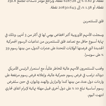
نقطة، أو 0.82 % إلى 6287.28 نقطة، وتراجع مؤشر ناسداك المجمع 291.8
نقطة، أو 1.38 %، إلى 20830.643 نقطة.
قلق المستثمرين
وسجلت الأسهم الأوروبية أكبر انخفاض يومي لها في أكثر من 3 أشهر، وذلك في
نهاية أسبوع حافل مع تصاعد قلق المستثمرين من تداعيات الرسوم الجمركية
الجديدة التي فرضتها الولايات المتحدة على عشرات الدول، من بينها رسوم 39
% على سويسرا.
وتجنب المستثمرون الأسهم عالية المخاطر عالمياً، مع استمرار الرئيس الأمريكي
دونالد ترامب في فرض رسوم جمركية عالية، وإعلانه فرض رسوم مرتفعة على
واردات دول عدة، من بينها كندا والبرازيل والهند وتايوان، في حين ستُفرض
رسوم أساسية تبلغ 10 % على دول أخرى قبيل مهلة نهائية لإبرام اتفاق تجاري
انتهت اليوم.