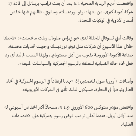
وانخفضت أسهم الرعاية الصحية 1 % بعد أن بعث ترامب برسائل إلى قادة 17
شركة أدوية كبرى، من بينها: نوفو نورديسك، وسانوفي، طالبهم فيها بخفض
أسعار الأدوية في الولايات المتحدة.
وقالت أنثي تسوفالي المحللة لدى «يو.بي.إس جلوبال ويلث مانجمنت»: «لاحظنا
خلال هذا الأسبوع أن شركات مثل نوفو نورديسك واجهت تحديات مختلفة.
صناعة الأدوية الأوروبية تقترب من أدنى مستوياتها، ولهذا السبب لم تُبد أي رد
فعل تجاه حالة الضبابية المتعلقة بالرسوم الجمركية والسياسات المتبعة».
وأضافت «أوروبا سوق للتصدير، إذا شهدنا ارتفاعاً في الرسوم الجمركية في أنحاء
العالم وتباطؤاً في التجارة، فسيكون لذلك تأثير في الشركات الأوروبية».
وانخفض مؤشر ستوكس 600 الأوروبي 1.9 %، مسجلاً أكبر انخفاض أسبوعي له
منذ أوائل أبريل، عندما أعلن ترامب فرض رسوم جمركية على الاقتصادات
العالمية.