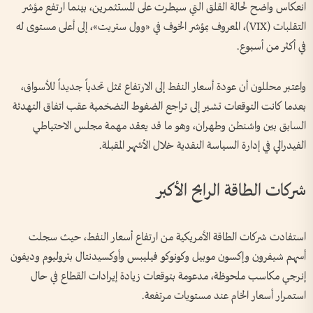
انعكاس واضح لحالة القلق التي سيطرت على المستثمرين، بينما ارتفع مؤشر
التقلبات (VIX)، المعروف بمؤشر الخوف في «وول ستريت»، إلى أعلى مستوى له
في أكثر من أسبوع.
واعتبر محللون أن عودة أسعار النفط إلى الارتفاع تمثل تحدياً جديداً للأسواق،
بعدما كانت التوقعات تشير إلى تراجع الضغوط التضخمية عقب اتفاق التهدئة
السابق بين واشنطن وطهران، وهو ما قد يعقد مهمة مجلس الاحتياطي
الفيدرالي في إدارة السياسة النقدية خلال الأشهر المقبلة.
شركات الطاقة الرابح الأكبر
استفادت شركات الطاقة الأمريكية من ارتفاع أسعار النفط، حيث سجلت
أسهم شيفرون وإكسون موبيل وكونوكو فيليبس وأوكسيدنتال بتروليوم وديفون
إنرجي مكاسب ملحوظة، مدعومة بتوقعات زيادة إيرادات القطاع في حال
استمرار أسعار الخام عند مستويات مرتفعة.