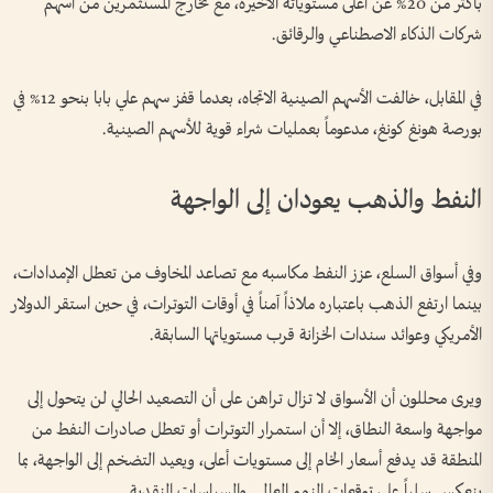
بأكثر من 20% عن أعلى مستوياته الأخيرة، مع تخارج المستثمرين من أسهم
شركات الذكاء الاصطناعي والرقائق.
في المقابل، خالفت الأسهم الصينية الاتجاه، بعدما قفز سهم علي بابا بنحو 12% في
بورصة هونغ كونغ، مدعوماً بعمليات شراء قوية للأسهم الصينية.
النفط والذهب يعودان إلى الواجهة
وفي أسواق السلع، عزز النفط مكاسبه مع تصاعد المخاوف من تعطل الإمدادات،
بينما ارتفع الذهب باعتباره ملاذاً آمناً في أوقات التوترات، في حين استقر الدولار
الأمريكي وعوائد سندات الخزانة قرب مستوياتها السابقة.
ويرى محللون أن الأسواق لا تزال تراهن على أن التصعيد الحالي لن يتحول إلى
مواجهة واسعة النطاق، إلا أن استمرار التوترات أو تعطل صادرات النفط من
المنطقة قد يدفع أسعار الخام إلى مستويات أعلى، ويعيد التضخم إلى الواجهة، بما
ينعكس سلباً على توقعات النمو العالمي والسياسات النقدية.