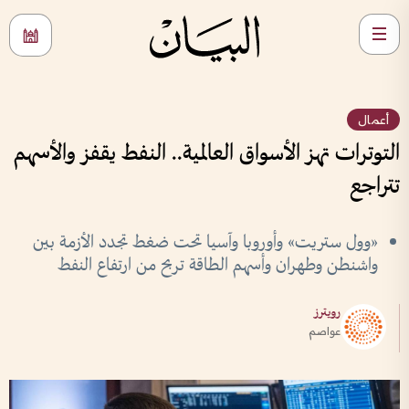
أعمال
التوترات تهز الأسواق العالمية.. النفط يقفز والأسهم
تتراجع
«وول ستريت» وأوروبا وآسيا تحت ضغط تجدد الأزمة بين
واشنطن وطهران وأسهم الطاقة تربح من ارتفاع النفط
رويترز
عواصم