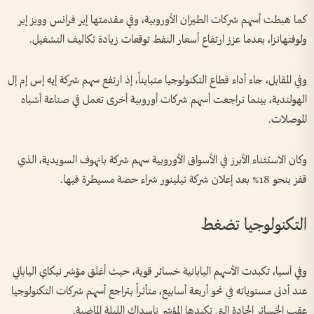
كما هبطت أسهم شركات الطيران الأوروبية، وفي مقدمتها إير فرانس وويز إير
ولوفتهانزا، بعدما عزز ارتفاع أسعار النفط توقعات زيادة تكاليف التشغيل.
وفي المقابل، جاء أداء قطاع التكنولوجيا متبايناً، إذ ارتفع سهم شركة إيه إس إم إل
الهولندية، بينما تراجعت أسهم شركات أوروبية أخرى تعمل في صناعة أشباه
الموصلات.
وكان الاستثناء الأبرز في الأسواق الأوروبية سهم شركة بانهوف السويدية، الذي
قفز بنحو 18% بعد إعلان شركة تيلينور شراء حصة مسيطرة فيها.
التكنولوجيا تضغط
وفي آسيا، تكبدت الأسهم اليابانية خسائر قوية، حيث أغلق مؤشر نيكاي الياباني
عند أدنى مستوياته في نحو أربعة أسابيع، متأثراً بتراجع أسهم شركات التكنولوجيا
عقب الخسائر الحادة التي تكبدها المؤشر ناسداك الليلة الماضية.