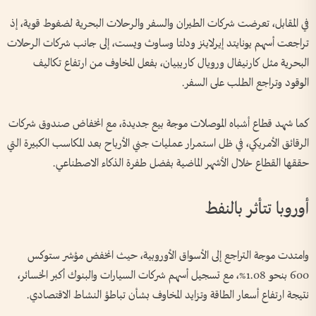
في المقابل، تعرضت شركات الطيران والسفر والرحلات البحرية لضغوط قوية، إذ
تراجعت أسهم يونايتد إيرلاينز ودلتا وساوث ويست، إلى جانب شركات الرحلات
البحرية مثل كارنيفال ورويال كاريبيان، بفعل المخاوف من ارتفاع تكاليف
الوقود وتراجع الطلب على السفر.
كما شهد قطاع أشباه الموصلات موجة بيع جديدة، مع انخفاض صندوق شركات
الرقائق الأمريكي، في ظل استمرار عمليات جني الأرباح بعد المكاسب الكبيرة التي
حققها القطاع خلال الأشهر الماضية بفضل طفرة الذكاء الاصطناعي.
أوروبا تتأثر بالنفط
وامتدت موجة التراجع إلى الأسواق الأوروبية، حيث انخفض مؤشر ستوكس
600 بنحو 1.08%، مع تسجيل أسهم شركات السيارات والبنوك أكبر الخسائر،
نتيجة ارتفاع أسعار الطاقة وتزايد المخاوف بشأن تباطؤ النشاط الاقتصادي.