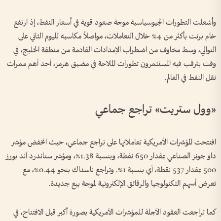
وأشعلت التطورات الجيوسياسية موجة صعود قوية في أسعار النفط، إذ ارتفع
خام برنت بأكثر من 4% خلال التعاملات، مواصلاً مكاسبه لليوم الثاني على
التوالي، وسط مخاوف من اضطراب الإمدادات القادمة من منطقة الخليج، في
وقت يترقب فيه المستثمرون تطورات الملاحة في مضيق هرمز، أحد أهم ممرات
نقل النفط في العالم.
«وول ستريت» تراجع جماعي
افتتحت المؤشرات الأمريكية تعاملاتها على تراجع جماعي، حيث انخفض مؤشر
داو جونز الصناعي بمقدار 650 نقطة، وبنسبة 1.38%، ومؤشر ستاندرد آند بورز
500 بمقدار 537 نقطة، أي بنسبة 1%. وتراجع ناسداك بنحو 0.44%، مع
تعرض أسهم التكنولوجيا والرقائق الإلكترونية لموجة بيع جديدة.
كما تراجعت العقود الآجلة للمؤشرات الأمريكية بصورة أكبر قبل الافتتاح، في