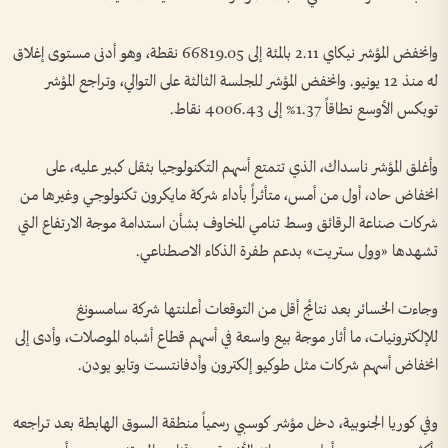
وانخفض المؤشر نيكاي 2.11 بالمئة إلى 66819.05 نقطة، وهو أدنى مستوى إغلاق
له منذ 12 يونيو. وانخفض المؤشر للجلسة ⁠الثالثة على التوالي، وتراجع المؤشر
توبكس الأوسع نطاقاً 1.37% إلى 4006.43 نقاط.
وأغلق المؤشر ناسداك، الذي تتمتع أسهم التكنولوجيا بثقل كبير عليه، على
انخفاض حاد، أول من أمس، متأثراً بأداء شركة مايكرون تكنولوجي وغيرها من
شركات صناعة الرقائق وسط تنامي المخاوف بشأن استدامة موجة الارتفاع التي
تشهدها «وول ستريت» بدعم طفرة الذكاء الاصطناعي.
وجاءت الخسائر بعد نتائج أقل من التوقعات أعلنتها شركة سامسونغ
للإلكترونيات، ما أثار موجة بيع واسعة في أسهم قطاع أشباه الموصلات، وأدى إلى
انخفاض أسهم شركات مثل طوكيو إلكترون وأدفانتست وتايو يودن.
وفي كوريا الجنوبية، دخل مؤشر كوسبي رسمياً منطقة السوق الهابطة بعد تراجعه