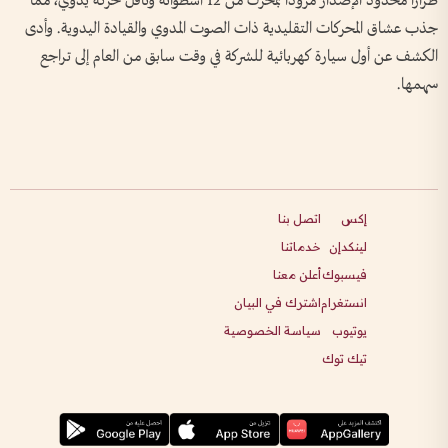
طرازا محدود ‌الإصدار مزودا بمحرك من 12 أسطوانة وناقل حركة يدوي، مما
جذب ​عشاق المحركات التقليدية ذات الصوت المدوي والقيادة اليدوية. وأدى
الكشف عن أول سيارة كهربائية للشركة في وقت سابق من العام إلى تراجع
سهمها.
إكس
اتصل بنا
لينكدإن
خدماتنا
فيسبوك
أعلن معنا
انستغرام
اشترك في البيان
يوتيوب
سياسة الخصوصية
تيك توك