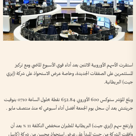
استقرت الأسهم الأوروبية الاثنين بعد ​أداء قوي الأسبوع الماضي ومع تركيز
المستثمرين ‌على الصفقات ​الجديدة، وخاصة عرض الاستحواذ على شركة (إيزي
جيت) البريطانية.
وبلغ المؤشر ستوكس 600 الأوروبي 652.84 نقطة بحلول الساعة 0710 بتوقيت
جرينتش بعد أن سجل يوم الجمعة أفضل أداء أسبوعي له منذ منتصف مايو ⁠.
وارتفع سهم (إيزي جيت) البريطانية للطيران منخفض التكلفة 11 % بعد أن
وافقت الشركة من حيث المبدأ على عرض استحواذ محسن من شركة (كاسل