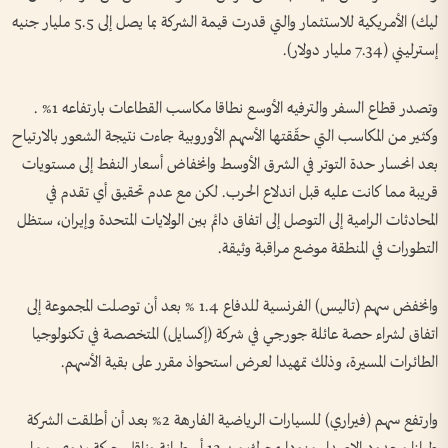
‌ليك) الأمريكية للاستثمار والتي قدرت قيمة الشركة بما يصل إلى 5.5 مليار جنيه
إسترليني (7.34 مليار دولار).
وتصدر ‌قطاع السفر والترفيه الأوسع نطاقا مكاسب القطاعات بارتفاعه 1% .
وكثير من المكاسب التي حقّقتها ‌الأسهم الأوروبية جاءت نتيجة ‌الشعور بالارتياح
بعد انحسار حدة التوتر في الشرق الأوسط وانخفاض ​أسعار النفط إلى مستويات
‌قريبة مما ​كانت عليه قبل اندلاع ⁠الحرب. لكن مع عدم تحقيق أي تقدم في
المحادثات الرامية إلى التوصل إلى اتفاق دائم بين الولايات ​المتحدة ⁠وإيران، ستظل
⁠التطورات في المنطقة موضع مراقبة وثيقة.
وانخفض سهم (تاليس) الفرنسية للدفاع 1.4 % بعد أن توصلت المجموعة إلى
اتفاق ⁠لشراء حصة عائلة جورجي في شركة (إكسايل) المتخصصة في تكنولوجيا
الطائرات المسيرة، وذلك تمهيدا لعرض استحواذ مقرر على بقية الأسهم.
وارتفع سهم (فيراري) للسيارات الرياضية الفارهة 2% بعد أن أطلقت الشركة