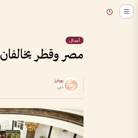
أعمال
مصر وقطر يخالفان 
رويترز
دبي