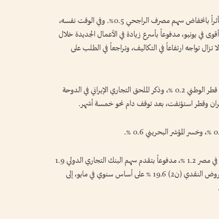
وتراجع المؤشر القياسي للسوق السعودية 0.3%، متأثراً بانخفاض سهم مصرف الراجحي 0.5%. وفي الوقت نفسه،
وى في يونيو، مدفوعاً بأسرع زيادة ​في الأعمال الجديدة خلال
تزال تواجه ارتفاعاً في التكاليف، وتراجعاً في الطلب على
وفي قطر، ارتفع ​المؤشر ⁠0.3 %، ⁠مع صعود سهم بنك قطر الوطني 0.2 %، وذكر الملحق التجاري الإيراني في الدوحة
ن إيران وقطر استؤنفت، بعد توقف دام نحو خمسة أشهر.
وخارج منطقة الخليج، ارتفع مؤشر الأسهم القيادية في مصر 1.2 %، مدفوعاً بتقدم سهم البنك التجاري الدولي ​1.9
%. وأشارت بيانات البنك المركزي المصري إلى نمو المعروض النقدي (ن2) 19.6 % على أساس سنوي في مايو، إلى