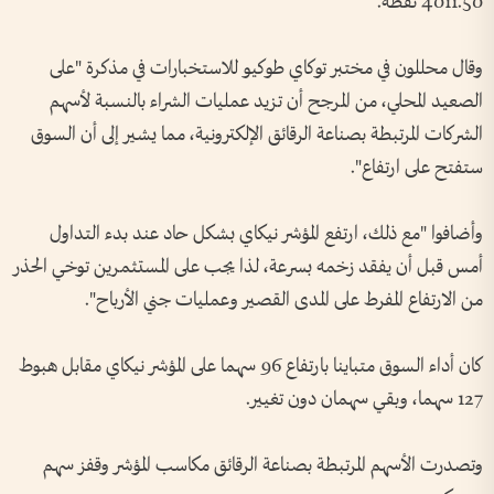
4011.50 نقطة.
وقال محللون في مختبر توكاي طوكيو للاستخبارات في مذكرة "على
الصعيد المحلي، من المرجح أن تزيد عمليات الشراء بالنسبة لأسهم
الشركات المرتبطة ‌بصناعة الرقائق الإلكترونية، مما يشير إلى أن السوق
ستفتح على ارتفاع".
وأضافوا "مع ذلك، ارتفع المؤشر نيكاي بشكل حاد عند بدء التداول
أمس قبل ‌أن يفقد زخمه بسرعة، لذا يجب على المستثمرين ‌توخي الحذر
من الارتفاع المفرط على المدى القصير وعمليات جني ‌الأرباح".
كان ⁠أداء السوق متباينا بارتفاع 96 سهما على المؤشر نيكاي مقابل هبوط
127 سهما، وبقي سهمان دون تغيير.
وتصدرت الأسهم المرتبطة بصناعة الرقائق ​مكاسب ⁠المؤشر وقفز سهم