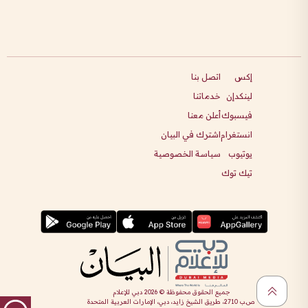
إكس
اتصل بنا
لينكدإن
خدماتنا
فيسبوك
أعلن معنا
انستغرام
اشترك في البيان
يوتيوب
سياسة الخصوصية
تيك توك
جميع الحقوق محفوظة ©
2026
دبي للإعلام
ص.ب 2710، طريق الشيخ زايد، دبي، الإمارات العربية المتحدة