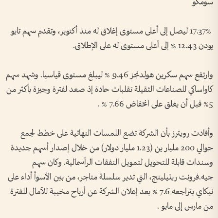
سومكو
⁠17.37% ليصل إلى أعلى مستوى إغلاق له منذ أكتوبر، وتقدم سهم تايو
يودن 12.43 % إلى أعلى ⁠مستوى له على الإطلاق.
وارتفع سهم سكرين هولدنجز 9.46 % ليبلغ مستوى قياسيا. وشهد سهم
كاواساكي للصناعات الثقيلة تقلبات حادة إذ صعد لفترة وجيزة بأكثر من
5% قبل أن يغلق على انخفاض 7.66 % .
وأفادت رويترز بأن الشركة تضع اللمسات النهائية على ‌خطط لجمع
حوالي 200 مليار ين (1.23 مليار دولار) من خلال إصدار أسهم جديدة
وسندات قابلة ​للتحويل لتمويل النفقات الرأسمالية. وكان سهم
جيه.فرونت ريتيلينج، التي تدير سلسلة متاجر، من بين الأسوأ أداء على
نيكاي بتراجعه 7.6 % بعد إعلان الشركة عن أرباح مخيبة للآمال للفترة
من مارس ​إلى مايو .