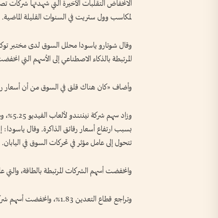
الانخفاض التقلبات الأخيرة التي شهدتها شركات تصني
⁠لمكاسب وول ستريت ⁠في السنوات القليلة الماضية.
وقال شوتارو ياسودا محلل السوق لدى مختبر توكاي
المرتبطة بالذكاء ⁠الاصطناعي إلى الأسهم التي انخ
وأضاف «كان هناك قلق في السوق من أن أسعار رق
بسبب ارتفاع أسعار رقائق ‌الذاكرة. وقال ياسودا: إ
تتحول ​إلى عامل مؤثر في تحركات السوق في اليابان.
وانخفضت أسهم الشركات المرتبطة بالطاقة، والتي عاد
وتراجع قطاع التعدين 1.83%، وانخفضت أسهم شركات تكرير النفط ​1.07%.