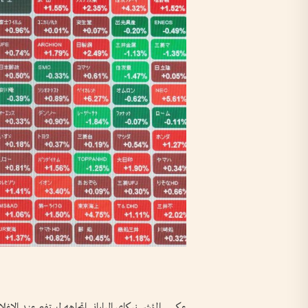
عكس المؤشر نيكاي الياباني اتجاهه ليرتفع عند ​الإغ