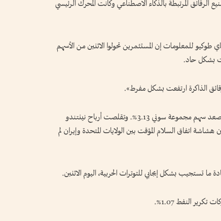
ع الرقائق المرتبطة بالذكاء الاصطناعي وكانت ​المحرك الرئيسي
 طوكيو للمعلومات إن المستثمرين تحولوا الاثنين من الأسهم
فضت بشكل حاد.
ائق الذاكرة ارتفعت بشكل مفرط».
وزاد سهم شركة نينتندو لألعاب الفيديو 5.25%، وصعد سهم مجموعة سوني 3.13%. وتقلصت أرباح نينتندو
ن هشاشة اتفاق السلام المؤقت بين الولايات المتحدة وإيران لم
ة ما تستجيب بشكل إيجابي للتوترات الحربية، اليوم الاثنين.