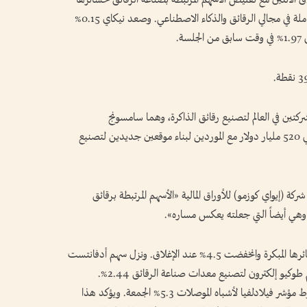
بعد ​أن أطلقت كوريا الجنوبية مشاريع ضخمة وشاملة في مجالي الرقائق والذكاء الاصطناعي. وصعد نيكاي 0.15%
ركتين في العالم لتصنيع رقائق الذاكرة، وهما سامسونج
إلكترونيكس وإس.كيه هينكس، ستستثمران حوالي 520 مليار دولار مع الموردين لبناء موقعين ‌جديدين لتصنيع
شركة (إيواي كوزمو) للأوراق المالية «الأسهم المرتبطة برقائق
 وهي أيضاً التي جعلته ‌يعكس مساره».
وقلصت شركة كيوكسيا لتصنيع رقائق الذاكرة خسائرها المبكرة وانخفضت 4.5% عند الإغلاق. ونزل ‌سهم أدفانتست
لتصنيع معدات اختبار الرقائق 1.51%. وصعد سهم طوكيو إلكترون لتصنيع معدات صناعة ​الرقائق 2.44%.
وتراجعت ‌هذه الأسهم ​في بداية التعاملات بعد هبوط ⁠مؤشر فيلادلفيا لأشباه الموصلات 5.3% الجمعة. ويؤكد هذا