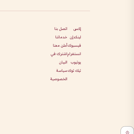
إكس
اتصل بنا
لينكدإن
خدماتنا
فيسبوك
أعلن معنا
انستغرام
اشترك في
يوتيوب
البيان
تيك توك
سياسة
الخصوصية