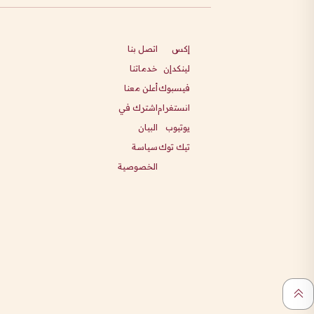
إكس
اتصل بنا
لينكدإن
خدماتنا
فيسبوك
أعلن معنا
انستغرام
اشترك في
يوتيوب
البيان
تيك توك
سياسة
الخصوصية