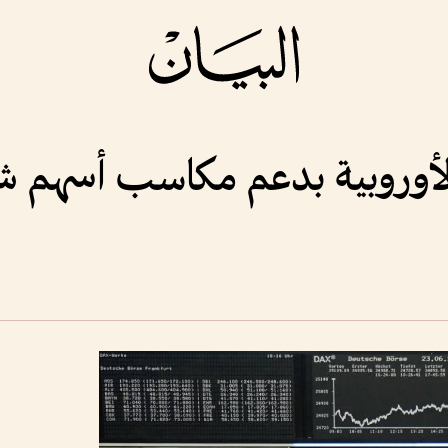
لأوروبية ​بدعم مكاسب أسهم شر