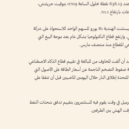
وحافظ المؤشر ⁠ستوكس 600 الأوروبي على مستواه عند 636.13 نقطة بحلول الساعة 0709 بتوقيت جرينتش،
ارتفاع 1.1%.
وقفز سهم ناجارو 90% بعد أن عرضت شركة بيرسيستنت ‌الهندية 81 يورو للسهم الواحد للاستحواذ على ‌شركة
. وارتفع قطاع ‌التكنولوجيا بشكل عام بعد موجة البيع التي
بوعي للقطاع منذ منتصف ⁠مارس.
أن ألقت المخاوف من المبالغة ​في ⁠تقييم قطاع ⁠الذكاء الاصطناعي
فحة ضغوط التضخم الناجمة عن أسعار ⁠الطاقة على الأصول التي
لمتحدة إطلاق النار خلال اليومين الماضيين قبل أن تتفقا على
‌النفط الخام 0.6% إلى 72 دولاراً للبرميل في ​وقت يقوم فيه المستثمرون بتقييم تدفق شحنات النفط
ؤقت الهش ​بين الطرفين.