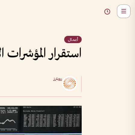
أعمال
استقرار المؤشرات ا
رويترز