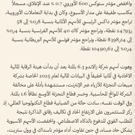
وانخفض مؤشر ستوكس 600 الأوروبي 0.7 % عند الإغلاق، مسجلاً
مكاسب طفيفة على مدار الأسبوع، وكان في بداية التعاملات الأوروبية،
تراجع مؤشر داكس الرئيسي للأسهم الألمانية بنسبة 8ر0% إلى 58
ر24793 نقطة، وتراجع مؤشر كاك 40 للأسهم الفرنسية بنسبة 4ر0%
إلى 14ر8398 نقطة، وتراجع مؤشر فوتسي للأسهم البريطانية بنسبة
4ر0% إلى 62ر10490 نقطة.
وهوت أسهم شركة زالاندو 6.3 بالمئة بعد أن بدأت هيئة الرقابة المالية
الاتحادية في ألمانيا ⁠تحقيقاً في البيانات المالية لعام 2025 الخاصة بشركة
مبيعات التجزئة للأزياء عبر الإنترنت، مستشهدة بأدلة على مخالفة
الشركة للوائح المحاسبية. وخسر قطاع التجزئة الأوسع نطاقاً 1.6 بالمئة.
وفي الوقت نفسه، سادت حالة من الضبابية قطاع التكنولوجيا العالمي، إذ
ركز المستثمرون على الارتفاع الحاد في تكاليف رقائق الذاكرة نتيجة
للطلب القوي المدفوع بالذكاء الاصطناعي. وانخفضت الأسهم الآسيوية
بشكل حاد مساء، في حين ‌تفاوت أداء مؤشر ناسداك في وول ستريت،