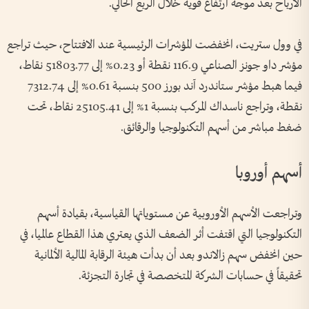
الأرباح بعد موجة ارتفاع قوية خلال الربع الحالي.
في وول ستريت، انخفضت المؤشرات الرئيسية عند الافتتاح، حيث تراجع
مؤشر داو جونز الصناعي 116.9 نقطة أو 0.23% إلى 51803.77 نقاط،
فيما هبط مؤشر ستاندرد آند بورز 500 بنسبة 0.61% إلى 7312.74
نقطة، وتراجع ناسداك المركب بنسبة 1% إلى 25105.41 نقاط، تحت
ضغط مباشر من أسهم التكنولوجيا والرقائق.
أسهم أوروبا
وتراجعت الأسهم الأوروبية عن مستوياتها القياسية، بقيادة أسهم
التكنولوجيا التي اقتفت أثر الضعف الذي يعتري هذا القطاع عالميا، في
حين انخفض سهم زالاندو بعد أن بدأت هيئة الرقابة المالية الألمانية
تحقيقاً في حسابات الشركة المتخصصة في تجارة التجزئة.