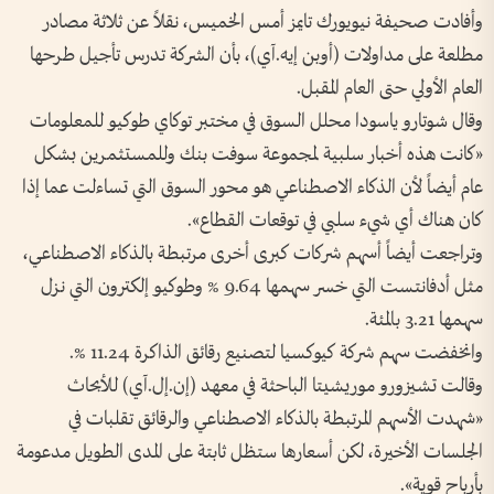
وأفادت صحيفة نيويورك تايمز ‌أمس الخميس، نقلاً عن ثلاثة مصادر
مطلعة على ‌مداولات (أوبن إيه.آي)، بأن الشركة تدرس تأجيل طرحها
العام الأولي حتى العام المقبل.
وقال شوتارو ‌ياسودا محلل السوق في مختبر توكاي طوكيو للمعلومات
«كانت هذه أخبار سلبية لمجموعة سوفت بنك وللمستثمرين بشكل
عام أيضاً لأن الذكاء الاصطناعي هو محور ⁠السوق التي تساءلت عما إذا
كان هناك أي شيء سلبي في توقعات القطاع».
وتراجعت أيضاً أسهم شركات كبرى أخرى مرتبطة بالذكاء ⁠الاصطناعي،
مثل أدفانتست التي ⁠خسر سهمها 9.64 % وطوكيو إلكترون التي نزل
سهمها 3.21 بالمئة.
وانخفضت سهم شركة كيوكسيا لتصنيع رقائق الذاكرة 11.24 %.
وقالت ⁠تشيزورو موريشيتا الباحثة في معهد (إن.إل.آي) للأبحاث
«شهدت الأسهم المرتبطة بالذكاء الاصطناعي والرقائق تقلبات في
الجلسات الأخيرة، لكن أسعارها ستظل ثابتة على المدى الطويل مدعومة
بأرباح قوية».