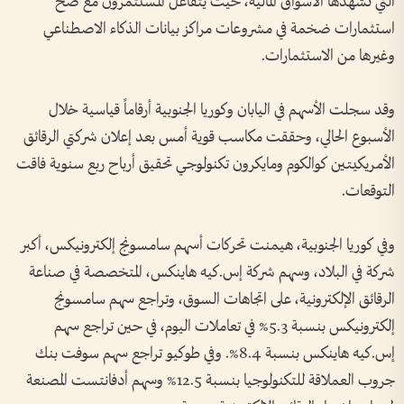
التي تشهدها الأسواق المالية، حيث يتفاعل المستثمرون مع ضخ
استثمارات ضخمة في مشروعات مراكز بيانات الذكاء الاصطناعي
وغيرها من الاستثمارات.
وقد سجلت الأسهم في اليابان وكوريا الجنوبية أرقاماً قياسية خلال
الأسبوع الحالي، وحققت مكاسب قوية أمس بعد إعلان شركتي الرقائق
الأمريكيتين كوالكوم ومايكرون تكنولوجي تحقيق أرباح ربع سنوية فاقت
التوقعات.
وفي كوريا الجنوبية، هيمنت تحركات أسهم سامسونج إلكترونيكس، أكبر
شركة في البلاد، وسهم شركة إس.كيه هاينكس، المتخصصة في صناعة
الرقائق الإلكترونية، على اتجاهات السوق، وتراجع سهم سامسونج
إلكترونيكس بنسبة 5.3% في تعاملات اليوم، في حين تراجع سهم
إس.كيه هاينكس بنسبة 8.4%. وفي طوكيو تراجع سهم سوفت بنك
جروب العملاقة للتكنولوجيا بنسبة 12.5% وسهم أدفانتست المصنعة