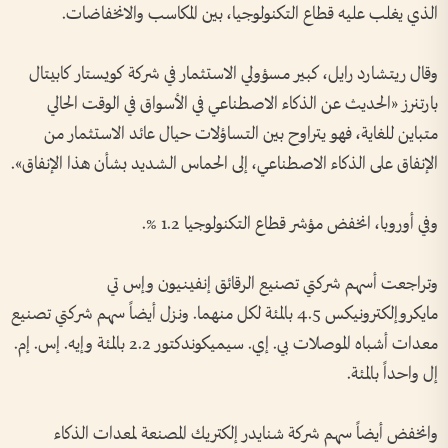
الذي يغلب عليه ‌قطاع التكنولوجيا، بين المكاسب والانخفاضات.
وقال ريتشارد رايل، كبير مسؤولي الاستثمار في شركة كويستار كابيتال
بارتنرز «الحديث عن الذكاء الاصطناعي في الأسواق في الوقت الحالي
متباين للغاية، فهو يتراوح بين التساؤلات حيال عائد الاستثمار من
الإنفاق على الذكاء الاصطناعي، إلى الحماس الشديد بشأن هذا الإنفاق».
وفي أوروبا، انخفض مؤشر ⁠قطاع التكنولوجيا 1.2 %.
وتراجعت أسهم شركتي تصنيع الرقائق إنفينيون وإس تي
مايكروإلكترونيكس 4.5 بالمئة لكل منهما. ونزل أيضاً سهم شركتي تصنيع
معدات أشباه الموصلات بي. إي. سيميكوندكتور ⁠2.2 بالمئة وإيه. إس. ⁠إم.
إل واحداً بالمئة.
وانخفض أيضاً سهم شركة شنايدر إلكتريك المصنعة لمعدات الذكاء