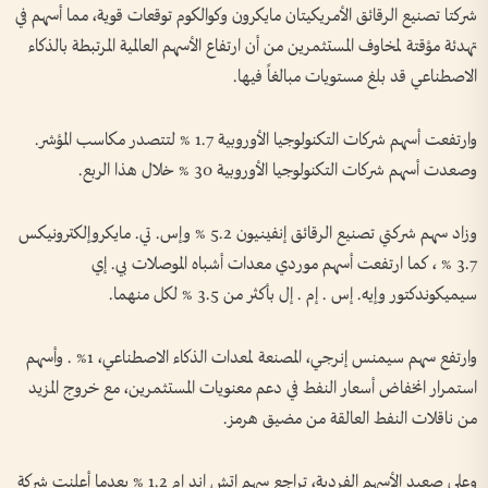
شركتا تصنيع الرقائق الأمريكيتان ‌مايكرون وكوالكوم توقعات قوية، مما أسهم في
تهدئة مؤقتة لمخاوف المستثمرين من أن ارتفاع الأسهم العالمية ‌المرتبطة بالذكاء
الاصطناعي قد بلغ مستويات ‌مبالغاً فيها.
وارتفعت أسهم شركات التكنولوجيا الأوروبية 1.7 % لتتصدر مكاسب المؤشر.
وصعدت ‌أسهم شركات التكنولوجيا الأوروبية 30 % خلال هذا الربع.
وزاد سهم شركتي ​تصنيع الرقائق ‌إنفينيون 5.2 ​% وإس. تي. مايكروإلكترونيكس
3.7 ⁠% ، كما ارتفعت أسهم موردي معدات أشباه الموصلات بي. إي
سيميكوندكتور وإيه. إس . إم . إل بأكثر من 3.5 % لكل ​منهما.
وارتفع ⁠سهم سيمنس ⁠إنرجي، المصنعة لمعدات الذكاء الاصطناعي، 1% . وأسهم
استمرار انخفاض أسعار النفط في دعم معنويات المستثمرين، مع خروج ⁠المزيد
من ناقلات النفط العالقة من مضيق هرمز.
وعلى صعيد الأسهم الفردية، تراجع سهم إتش اند إم 1.2 % بعدما أعلنت شركة