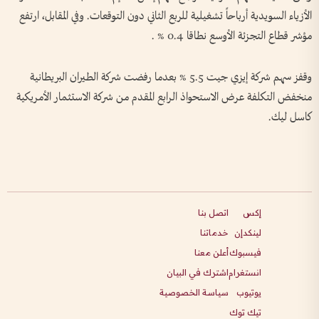
الأزياء السويدية أرباحاً تشغيلية للربع الثاني دون التوقعات. ‌وفي المقابل، ارتفع
مؤشر قطاع التجزئة الأوسع نطاقا 0.4 % .
وقفز ​سهم شركة إيزي جيت 5.5 % بعدما رفضت شركة الطيران البريطانية
منخفض التكلفة عرض الاستحواذ الرابع المقدم من شركة الاستثمار الأمريكية
كاسل ليك.
إكس
اتصل بنا
لينكدإن
خدماتنا
فيسبوك
أعلن معنا
انستغرام
اشترك في البيان
يوتيوب
سياسة الخصوصية
تيك توك