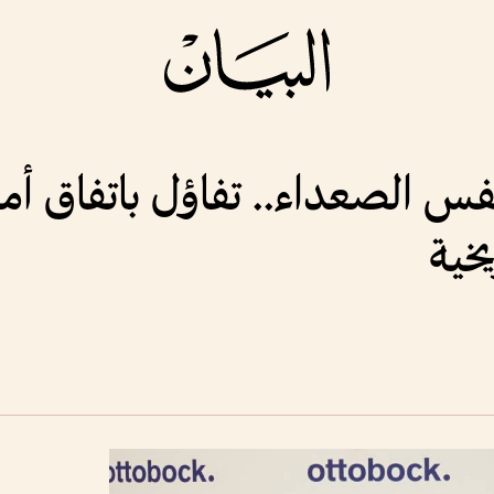
نفس الصعداء.. تفاؤل باتفاق أمر
خية