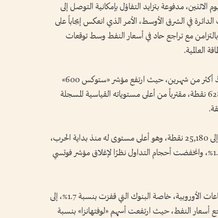
 الاثنين، مدفوعة بتزايد التفاؤل بإمكانية التوصل إلى
ب الدائرة في الشرق الأوسط، الأمر الذي انعكس إيجاباً على
 بالتزامن مع تراجع حاد في أسعار النفط وسط توقعات
ة العالمية.
وسجلت الأسهم الأوروبية أعلى مستوياتها منذ أكثر من شهرين، حيث ارتفع مؤشر «ستوكس 600»
الأوروبي بنسبة تجاوزت 0.6% ليصل إلى 628.93 نقطة، مقترباً من أعلى مستوياته القياسية المسجلة
قة.
كما صعد مؤشر «داكس» الألماني بنسبة 1.2% إلى 25,180 نقطة، وهو أعلى مستوى له منذ بداية الحرب،
فيما ارتفع مؤشر «كاك 40» الفرنسي بنسبة 1.1%، وانخفضت أحجام التداول نظرًا لإغلاق مؤشر فوتسي
وجاءت المكاسب مدعومة بارتفاع معظم القطاعات الأوروبية، خاصة البنوك التي قفزت بنسبة 1.7%، إلى
 أسعار النفط، حيث ارتفعت أسهم «لوفتهانزا» بنسبة