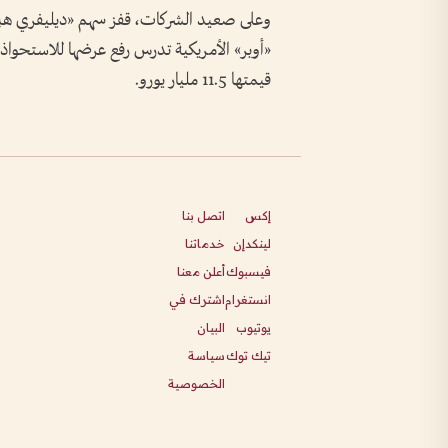
«أوبر» الأمريكية تدرس رفع عرضها للاستحواذ 
قيمتها 11.5 مليار يورو.
إكس
اتصل بنا
لينكدإن
خدماتنا
فيسبوك
أعلن معنا
انستغرام
اشترك في
يوتيوب
البيان
تيك توك
سياسة
الخصوصية