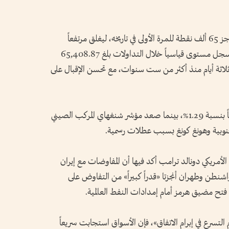
وفي آسيا، تجاوز مؤشر «نيكاي 225» الياباني حاجز 65 ألف نقطة للمرة الأولى في تاريخه، ليغلق مرتفعاً
بنسبة 2.87% عند 65,158.19 نقطة، بعدما سجل مستوى قياسياً خلال التداولات بلغ 65,408.87
 ثلاثة أيام منذ أكثر من ست سنوات، مع تحسن الإقبال على
كما ارتفع مؤشر «توبكس» الياباني الأوسع نطاقاً بنسبة 1.29%، بينما صعد مؤشر شنغهاي المركب الصيني
مريكي دونالد ترامب أكد فيها أن المفاوضات مع إيران
شنطن وطهران أنجزتا «قدراً كبيراً» من التفاوض على
فتح مضيق هرمز أمام إمدادات النفط العالمية.
تسرع في إبرام الاتفاق»، فإن الأسواق استجابت سريعاً