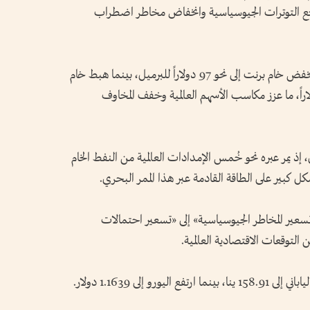
اجع التوترات الجيوسياسية وانخفاض مخاطر اضطراب
وتراجعت أسعار النفط بأكثر من 5%، حيث انخفض خام برنت إلى نحو 97 دولاراً للبرميل، بينما هبط خام
ساس الوسيط الأمريكي إلى نحو 91 دولاراً، ما عزز مكاسب الأسهم العالمية وخفف المخاوف
 يمر عبره نحو خُمس الإمدادات العالمية من النفط الخام
شكل كبير على الطاقة القادمة عبر هذا الممر البحري.
عير المخاطر الجيوسياسية» إلى «تسعير احتمالات
لتوقعات الاقتصادية العالمية.
 إلى 1.1639 دولار.