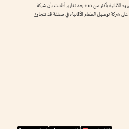
وعلى صعيد الشركات، قفز سهم «ديليفري هيرو» الألمانية بأكثر من 10% بعد تقارير أفادت بأن شركة
على شركة توصيل الطعام الألمانية، في صفقة قد تتجاوز