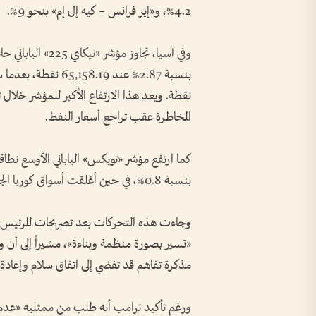
4.2%، و«إير فرانس – كيه إل إم» بنحو 9%.
نقطة. ويعد هذا الارتفاع الأكبر للمؤشر خلال
المخاطرة عقب تراجع أسعار النفط.
بنسبة 0.8%، في حين أغلقت أسواق كوريا الجنوبية وهونغ كونغ بسبب عطلات رسمية.
وجاءت هذه التحركات بعد تصريحات للرئيس الأ
«تسير بصورة منظمة وبناءة»، مشيراً إلى أن وا
مذكرة تفاهم قد تفضي إلى اتفاق سلام وإعادة 
ورغم تأكيد ترامب أنه طلب من ممثليه «عدم ال