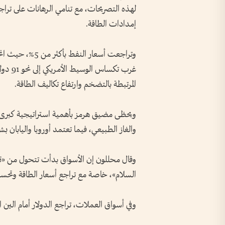
لهذه التصريحات، مع تنامي الرهانات على تر
إمدادات الطاقة.
غرب تك
المرتبطة بالتضخم وارتفاع تكاليف الطاقة.
ويحظى مضيق هرمز بأهمية استراتيجية كبرى، إذ
والغاز الطبيعي، فيما تعتمد أوروبا واليابان ب
وقال محللون إن الأسواق بدأت تتحول من «تس
السلام»، خاصة مع تراجع أسعار الطاقة وتحسن ا
وفي أسواق العملات، تراجع الدولار أمام الين الياباني إلى 158.91 ينا، بينما ارتفع اليورو