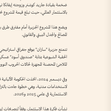
ضخمة بقيادة جاريد كوشنر وزوجته إيفانكا ت
بالاستثمار العالمي، حيث تبلغ قيمة المشروع نحو 1.5 مليار دولار (ما يعادل 1.4 مليار يو
ويضع هذا المشروع الجزيرة أمام مفترق طرق بين 
المصالح والجدل البيئي والقانوني.
تتمتع جزيرة "سازان" بموقع جغرافي استراتيجي 
الملاجئ المحصنة المجهزة لحالات الحروب النووي
وفي ديسمبر 2024، اتخذت الحكومة ا
لاستخدامات مدنية، وهي خطوة جاءت بالتزامن م
الاستثمارية في عامي 2025 و2026.