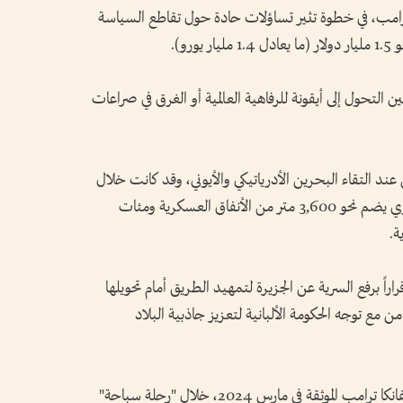
رامب، في خطوة تثير تساؤلات حادة حول تقاطع السياسة
رو).
التحول إلى أيقونة للرفاهية العالمية أو الغرق في صراعات
عند التقاء البحرين الأدرياتيكي والأيوني، وقد كانت خلال
الحقبة الشيوعية بمثابة "صندوق أسود" عسكري يضم نحو 3,600 متر من الأنفاق العسكرية ومئات
ة.
لألبانية قراراً برفع السرية عن الجزيرة لتمهيد الطريق أمام تحويلها
ع توجه الحكومة الألبانية لتعزيز جاذبية البلاد
نشأت فكرة هذا الاستثمار، وفقاً لتصريحات إيفانكا ترامب الموثقة في مارس 2024، خلال "رحلة سباحة"