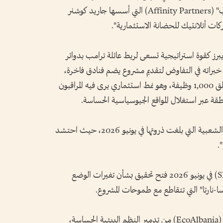
استكشافية، حيث تولت شركة "شركاء التقارب" (Affinity Partners) التي أسسها جاريد كوشنر
ات أتلانتيك للحضانة الاستثمارية".
برز كقوة استراتيجية تسعى لربط عائلة ترامب بدوائر
 خبراته في التفاوض لتقديم مشروع يضم فنادق فاخرة،
وفيلات خاصة، ومرسى لليخوت، مع وعود بخلق 1,000 وظيفة، وهو نمط استثماري يرى فيه المراقبون
نطقة عبر استغلال المواقع الجيوسياسية الحساسة.
يواجه المشروع حالياً عاصفة من الاحتجاجات الشعبية التي بلغت ذروتها في يونيو 2026، حيث احتشد
.
وقد أكد مكتب مكافحة الفساد الألباني (SPAK) في يونيو 2026 فتح تحقيق بشأن تغيرات الوضع
سا-نارتا" التي تتقاطع مع طموحات المشروع.
كما تحذر منظمات بيئية مثل "ألبانيا البيئية" (EcoAlbania) من تدمير النظم البيئية الحساسة،