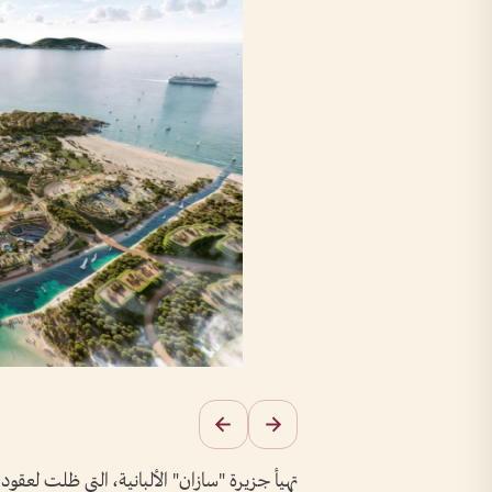
تهيأ جزيرة "سازان" الألبانية، التي ظلت لعقود