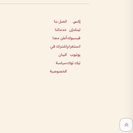
إكس
اتصل بنا
لينكدإن
خدماتنا
فيسبوك
أعلن معنا
انستغرام
اشترك في
يوتيوب
البيان
تيك توك
سياسة
الخصوصية