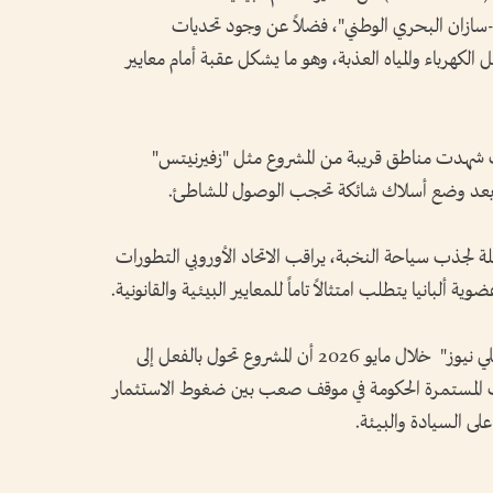
-سازان البحري الوطني"، فضلاً عن وجود تحديات
 الكهرباء والمياه العذبة، وهو ما يشكل عقبة أمام معايير
 شهدت مناطق قريبة من المشروع مثل "زفيرنيتس"
بعد وضع أسلاك شائكة تحجب الوصول للشاطئ.
لة لجذب سياحة النخبة، يراقب الاتحاد الأوروبي التطورات
توضح التقارير الميدانية والمتابعات في "ألبان ديلي نيوز" خلال مايو 2026 أن المشروع تحول بالفعل إلى
المستمرة الحكومة في موقف صعب بين ضغوط الاستثمار
على السيادة والبيئة.