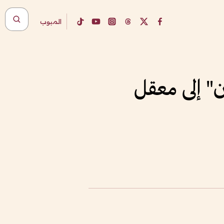
المبوب
زان" إلى معقل