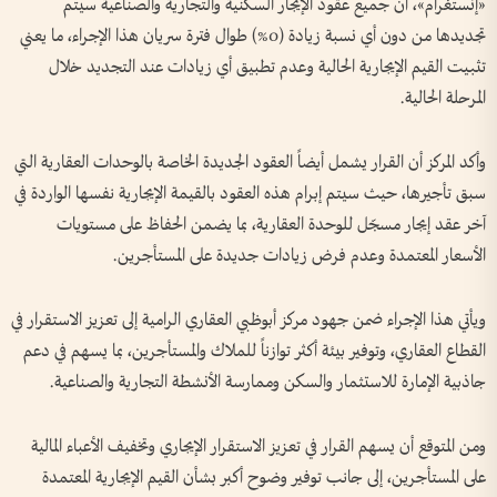
«إنستغرام»، أن جميع عقود الإيجار السكنية والتجارية والصناعية سيتم
تجديدها من دون أي نسبة زيادة (0%) طوال فترة سريان هذا الإجراء، ما يعني
تثبيت القيم الإيجارية الحالية وعدم تطبيق أي زيادات عند التجديد خلال
المرحلة الحالية.
وأكد المركز أن القرار يشمل أيضاً العقود الجديدة الخاصة بالوحدات العقارية التي
سبق تأجيرها، حيث سيتم إبرام هذه العقود بالقيمة الإيجارية نفسها الواردة في
آخر عقد إيجار مسجّل للوحدة العقارية، بما يضمن الحفاظ على مستويات
الأسعار المعتمدة وعدم فرض زيادات جديدة على المستأجرين.
ويأتي هذا الإجراء ضمن جهود مركز أبوظبي العقاري الرامية إلى تعزيز الاستقرار في
القطاع العقاري، وتوفير بيئة أكثر توازناً للملاك والمستأجرين، بما يسهم في دعم
جاذبية الإمارة للاستثمار والسكن وممارسة الأنشطة التجارية والصناعية.
ومن المتوقع أن يسهم القرار في تعزيز الاستقرار الإيجاري وتخفيف الأعباء المالية
على المستأجرين، إلى جانب توفير وضوح أكبر بشأن القيم الإيجارية المعتمدة