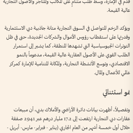
قدم في الإمارة، وسط طلب متنامٍ على المكاتب والمتاجر والأصول التجارية
عالية القيمة.
ويؤكد الزخم المتواصل في السوق التجارية متانة جاذبية دبي الاستثمارية
وقدرتها على استقطاب رؤوس الأموال والشركات الجديدة، حتى في ظل
التوترات الجيوسياسية التي تشهدها المنطقة، كما يشير إلى استمرار
الطلب القوي على الأصول العقارية عالية القيمة، مدعوماً بالنمو
الاقتصادي، وتوسع الأنشطة التجارية، والمكانة المتنامية للإمارة كمركز
عالمي للأعمال والمال.
نمو استثنائي
وتفصيلاً، أظهرت بيانات دائرة الأراضي والأملاك بدبي، أن مبيعات
عقارات دبي التجارية ارتفعت إلى 17.2 مليار درهم عبر 2941 صفقة
خلال أول خمسة أشهر من العام الجاري (يناير - فبراير- مارس- أبريل -