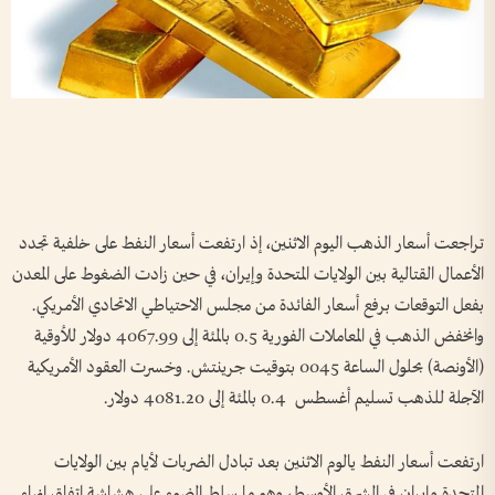
تراجعت أسعار الذهب اليوم ​الاثنين، إذ ارتفعت أسعار النفط على خلفية ‌تجدد
الأعمال ​القتالية بين الولايات المتحدة وإيران، في حين زادت الضغوط على المعدن
بفعل التوقعات برفع أسعار الفائدة من مجلس الاحتياطي الاتحادي الأمريكي.
وانخفض الذهب في المعاملات الفورية 0.5 بالمئة إلى 4067.99 دولار للأوقية
(الأونصة) ⁠بحلول الساعة 0045 بتوقيت جرينتش. وخسرت العقود الأمريكية
الآجلة للذهب تسليم أغسطس 0.4 بالمئة إلى 4081.20 دولار.
ارتفعت أسعار النفط يالوم الاثنين بعد تبادل ​الضربات ⁠لأيام ⁠بين الولايات
المتحدة وإيران في الشرق الأوسط، وهو ما سلط الضوء على هشاشة اتفاق إنهاء