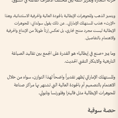
حركة التجارة وتعزيز الثقة بين مختلف الأطراف الفاعلة في السوق.
ويتميز الذهب والمجوهرات الإيطالية بالجودة العالية والحرفية الاستثنائية، وهذا
«الإرث» يجذب المستهلك الإماراتي.. عن ذلك يقول سولداني: المجوهرات
الإيطالية ليست مجرد منتج تجاري، بل تعكس إرثاً طويلاً من الإبداع والحرفية
والاهتمام بالتفاصيل.
وما يميز «صنع في إيطاليا» هو القدرة على الجمع بين تقاليد الصياغة
التاريخية والابتكار التقني الحديث.
والمستهلك الإماراتي يُظهر تقديراً واضحاً لهذا التوازن، سواء من خلال
الاهتمام بالتصميم أم بالجودة العالية التي تشتهر بها مراكز صناعة
المجوهرات الإيطالية مثل فالينزا وفلورنسا ونابولي.
حصة سوقية