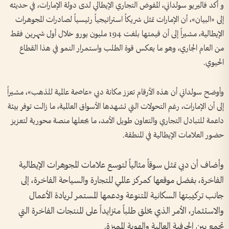
و أكد فاليريو سولداني، المفوض التجاري الإيطالي لدى دولة الإمارات، في حديثه
إلى «البيان»، أن الإمارات تمثل شريكاً استراتيجياً رئيسياً لصادرات المجوهرات
الإيطالية، مشيراً إلى أن قيمتها بلغت 194 مليون يورو خلال أول شهرين فقط
من العام الجاري، وهو ما يعكس قوة الطلب واستمرار النمو في هذا القطاع
الحيوي.
وأوضح سولداني أن هذه الأرقام تعزز مكانة دبي «عاصمة عالمية للذهب»، مشيراً
إلى أن الإمارات، رغم التحولات التي تشهدها الأسواق العالمية، ما زالت توفر بيئة
داعمة للتبادل التجاري والتعاون طويل الأمد، ما يجعلها منصة محورية لتعزيز
حضور العلامات الإيطالية في المنطقة.
وأضاف أن دبي تمثل سوقاً مثالياً لتوسع علامات المجوهرات الإيطالية
الفاخرة، بفضل موقعها كمركز عالمي للتجارة والسياحة الفاخرة، إلى
جانب تركيبتها السكانية المتنوعة ودعمها المستمر لريادة الأعمال
والاستثمار، الأمر الذي يخلق طلباً متزايداً على المنتجات الفاخرة التي
تجمع بين الحرفية العالية والهوية المميزة.