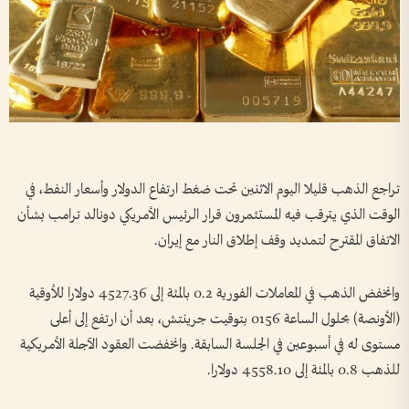
تراجع الذهب قليلا اليوم الاثنين تحت ضغط ارتفاع الدولار وأسعار النفط، في
الوقت الذي ‌يترقب فيه المستثمرون قرار الرئيس الأمريكي دونالد ترامب بشأن
الاتفاق المقترح لتمديد وقف إطلاق النار مع إيران.
وانخفض الذهب في المعاملات الفورية 0.2 بالمئة إلى 4527.36 دولارا للأوقية
(الأونصة) بحلول الساعة 0156 بتوقيت جرينتش، بعد أن ارتفع إلى أعلى
⁠مستوى له في أسبوعين في الجلسة السابقة. وانخفضت العقود الآجلة الأمريكية
للذهب 0.8 بالمئة إلى 4558.10 دولارا.