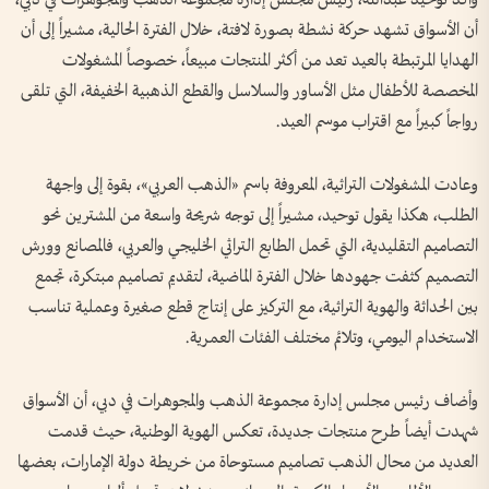
أن الأسواق تشهد حركة نشطة بصورة لافتة، خلال الفترة الحالية، مشيراً إلى أن
الهدايا المرتبطة بالعيد تعد من أكثر المنتجات مبيعاً، خصوصاً المشغولات
المخصصة للأطفال مثل الأساور والسلاسل والقطع الذهبية الخفيفة، التي تلقى
رواجاً كبيراً مع اقتراب موسم العيد.
وعادت المشغولات التراثية، المعروفة باسم «الذهب العربي»، بقوة إلى واجهة
الطلب، هكذا يقول توحيد، مشيراً إلى توجه شريحة واسعة من المشترين نحو
التصاميم التقليدية، التي تحمل الطابع التراثي الخليجي والعربي، فالمصانع وورش
التصميم كثفت جهودها خلال الفترة الماضية، لتقديم تصاميم مبتكرة، تجمع
بين الحداثة والهوية التراثية، مع التركيز على إنتاج قطع صغيرة وعملية تناسب
الاستخدام اليومي، وتلائم مختلف الفئات العمرية.
وأضاف رئيس مجلس إدارة مجموعة الذهب والمجوهرات في دبي، أن الأسواق
شهدت أيضاً طرح منتجات جديدة، تعكس الهوية الوطنية، حيث قدمت
العديد من محال الذهب تصاميم مستوحاة من خريطة دولة الإمارات، بعضها