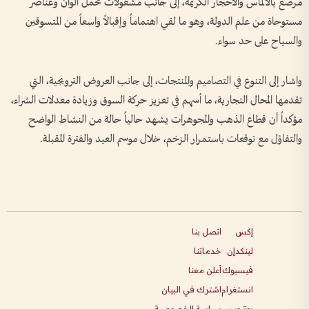
مرصع بالألماس والأحجار الكريمة، إلى جانب مشغولات تحمل ألوان وعناصر
مستوحاة من علم الدولة، وهو ما لقي اهتماماً وإقبالاً واسعاً من المتسوقين
والسياح على حد سواء.
واشار إلى التنوع في التصاميم والمنتجات، إلى جانب العروض الترويجية، التي
تقدمها المحال التجارية، ما أسهم في تعزيز حركة السوق وزيادة معدلات الشراء،
مؤكداً أن قطاع الذهب والمجوهرات يشهد حالياً حالة من النشاط الواضح
والتفاؤل مع توقعات باستمرار الزخم، خلال موسم العيد والفترة المقبلة.
إكس
اتصل بنا
لينكدإن
خدماتنا
فيسبوك
أعلن معنا
انستغرام
اشترك في البيان
يوتيوب
سياسة الخصوصية