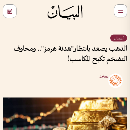
أعمال
الذهب يصعد بانتظار"هدنة هرمز".. ومخاوف
التضخم تكبح المكاسب!
رويترز