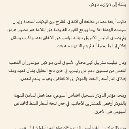
بالمئة إلى 4550 دولار.
ذكرت أربعة مصادر ‌مطلعة أن الاتفاق المقترح بين الولايات المتحدة وإيران
سيمدد الهدنة 60 يوما ويرفع القيود المفروضة على الملاحة عبر مضيق هرمز.
ولم يصدق ‌الرئيس الأمريكي دونالد ترامب على الاتفاق بعد، وذكرت وسائل
‌إعلام إيرانية رسمية أنه لم يتم الانتهاء منه بعد.
وقال فيليب ‌ستريبل كبير محللي الأسواق ‌لدى بلو لاين فيوتشرز إن الذهب
انتعش من مستوى دعم فني رئيسي، في حين ​دفع التفاؤل بشأن تمديد ‌وقف
إطلاق النار ​أسعار النفط والدولار إلى الانخفاض، ⁠وهو ما يدعم المعدن.
ويتجه مؤشر الدولار لتسجيل انخفاض أسبوعي، مما يجعل المعادن المقومة
بالدولار أرخص للمشترين الأجانب، في حين تتجه أسعار النفط لانخفاض ​
أسبوعي ⁠هي الأخرى.
ومع ذلك، ⁠لا يزال اتجاه أسعار الفائدة "الارتفاع لفترة أطول" قائمًا، بحسب