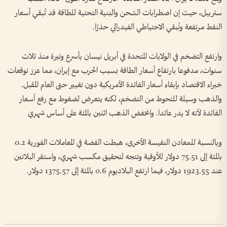
ستريبل، حيث إن اضطرابات الشحن والبنية التحتية للطاقة قد تُبقي أسعار
النفط مرتفعة ⁠وتُبقي الاحتياطي الفيدرالي حذرًا.
وارتفع التضخم في الولايات المتحدة في أبريل نيسان بأسرع وتيرة منذ ثلاث
سنوات، مدفوعا بارتفاع أسعار الطاقة بسبب الحرب مع إيران، مما عزز توقعات
خبراء الاقتصاد بإبقاء أسعار الفائدة الأمريكية دون تغيير حتى العام المقبل.
والذهب وسيلة للتحوط من ‌التضخم، لكنه يتعرض لضغوط مع رفع أسعار
الفائدة لأنه لا يدر عائدا. وانخفض الذهب ​اثنين بالمئة على أساس شهري
وبالنسبة للمعادن النفيسة الأخرى، هبطت الفضة في المعاملات الفورية 0.2
بالمئة إلى 75.51 دولار للأوقية وتتجه لتحقيق مكسب شهري، واستقر البلاتين
عند 1923.55 دولار، فيما ارتفع البلاديوم 0.6 بالمئة ​إلى 1375.57 دولار.