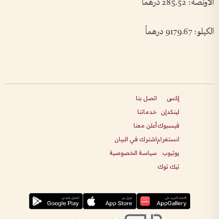
الأونصة: 285.52 درهماً
الكيلو: 9179.67 درهماً
إكس
اتصل بنا
لينكدإن
خدماتنا
فيسبوك
أعلن معنا
انستغرام
اشترك في البيان
يوتيوب
سياسة الخصوصية
تيك توك