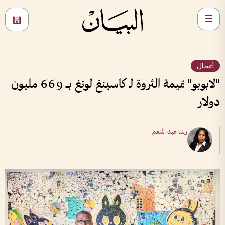
أعمال
"لابوبو" تميمة الثروة لـ كاسينغ لونغ بـــ 669 مليون
دولار
رشا عبد المنعم