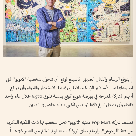
لم يتوقع الرسام والفنان الصيني كاسينغ لونغ أن تتحول شخصية "لابوبو" التي
استوحاها من الأساطير الإسكندنافية إلى تميمة للاستثمار والثروة، وأن ترتفع
أسهم الشركة المدرجة في بورصة هونغ كونغ بنسبة تفوق 570% خلال عام واحد
فقط، وأن يدخل لونغ قائمة فوربس لأغنى 10 أشخاص في الصين.
تصنّف شركة Pop Mart دميّة "لابوبو" ضمن شخصياتها ذات الملكية الفكرية
من فئة "الوحوش"، وارتفع صافي ثروة كاسينغ لونغ البالغ من العمر 38 عاماً