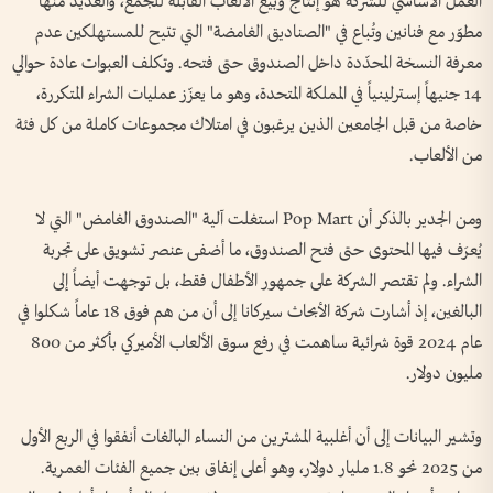
العمل الأساسي للشركة هو إنتاج وبيع الألعاب القابلة للجمع، والعديد منها
مطوّر مع فنانين وتُباع في "الصناديق الغامضة" التي تتيح للمستهلكين عدم
معرفة النسخة المحدّدة داخل الصندوق حتى فتحه. وتكلف العبوات عادة حوالي
14 جنيهاً إسترلينياً في المملكة المتحدة، وهو ما يعزّز عمليات الشراء المتكررة،
خاصة من قبل الجامعين الذين يرغبون في امتلاك مجموعات كاملة من كل فئة
من الألعاب.
ومن الجدير بالذكر أن Pop Mart استغلت آلية "الصندوق الغامض" التي لا
يُعرَف فيها المحتوى حتى فتح الصندوق، ما أضفى عنصر تشويق على تجربة
الشراء. ولم تقتصر الشركة على جمهور الأطفال فقط، بل توجهت أيضاً إلى
البالغين، إذ أشارت شركة الأبحاث سيركانا إلى أن من هم فوق 18 عاماً شكلوا في
عام 2024 قوة شرائية ساهمت في رفع سوق الألعاب الأميركي بأكثر من 800
مليون دولار.
وتشير البيانات إلى أن أغلبية المشترين من النساء البالغات أنفقوا في الربع الأول
من 2025 نحو 1.8 مليار دولار، وهو أعلى إنفاق بين جميع الفئات العمرية.