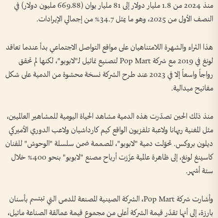
منذ 2024 من 1.8 مليار دولار إلى 81 مليار يوان (669.88 مليون دولار) في
النصف الأول من 2025، وهو ما يمثل 34.7% من إجمالي الإيرادات.
هذا الثراء والشهرة اللامتناهيان على مواقع التواصل الاجتماعي بدأ عندما تعاقد
لونغ في 2019 مع شركة Pop Mart لتصنيع تماثيل لـ"لابوبو"، لكنها لم تحقق
رواجاً واسعاً إلا في 2023 عند طرح الشركة نسخة محشوة من الدمية على شكل
مفاتيح ميدالية.
منذ ذلك الحين تصدّرت هذه الدمية مشاهد الحياة اليومية للمشاهير العالميين،
مثل المغنية ريهانا ولاعبة تلفزيون الواقع كيم كارداشيان ولاعب الدوري الأميركي
ديلون بروكس. تحوّلت دمية "لابوبو"، المصممة ضمن سلسلة "الوحوش" للفنان
كاسينغ لونغ، إلى ظاهرة عالمية عزّزت أرباح مصنع "لابوبو" بنحو 400% خلال
ستة أشهر.
وأشارت شركة Pop Mart، الشركة الصينية المصنعة للدمى التي تبتسم بأسنان
بارزة، إلى أنها تقدّر قيمة الشركة أعلى من مجموع قيمة عمالقة الصناعة ماتيل،