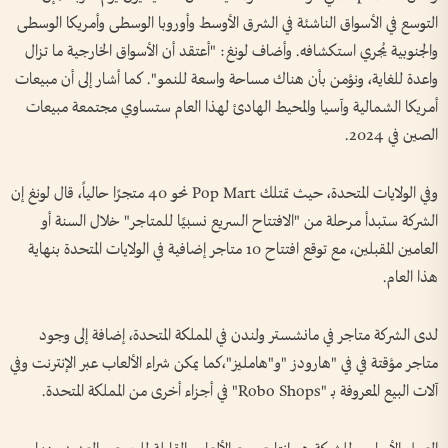
التوسع في الأسواق الناشئة في الشرق الأوسط وأوروبا الوسطى وأمريكا الوسطى
والجنوبية يُجري استكشافه. وأضاف لونغ: "أعتقد أن الأسواق الخارجية ما تزال
واعدة للغاية، ونؤمن بأن هناك مساحة واسعة للنمو". كما أشار إلى أن مبيعات
أمريكا الشمالية وآسيا والمحيط الهادئ لهذا العام ستساوي مجتمعة مبيعات
الصين في 2024.
وفي الولايات المتحدة، حيث تمتلك Pop Mart نحو 40 متجرًا حالياً، قال لونغ إن
الشركة ستبدأ مرحلة من "الافتتاح السريع نسبيًا للمتاجر" خلال السنة أو
العامين المقبلين، مع توقع افتتاح 10 متاجر إضافية في الولايات المتحدة بنهاية
هذا العام.
لدى الشركة متاجر في مانشستر ولندن في المملكة المتحدة، إضافة إلى وجود
متاجر مؤقتة في في "هارودز "و"هامليز"،كما يمكن شراء الألعاب عبر الإنترنت وفي
آلات البيع المعروفة بـ "Robo Shops" في أجزاء أخرى من المملكة المتحدة.