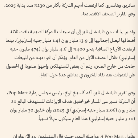
سانريو، وهاسبرو. كما ارتفعت أسهم الشركة بأكثر من 230% منذ بداية 2025،
وفق تقارير الصحف الاقتصادية.
وتشير بيانات من فايننشال تايمز إلى أن مبيعات الشركة الصينية بلغت ثلاثة
أضعافها ليصل إجماليها إلى 13.9 مليار يوان (1.4 مليار جنيه إسترليني)، بينما
ارتفعت الأرباح الصافية بنحو 400% إلى 4.6 مليار يوان (474 مليون جنيه
إسترليني) خلال النصف الأول من العام. ويُذكر أن نحو 40% من المبيعات
جاءت من خارج الصين، رغم أن بعض المستهلكين واجهوا صعوبة في الحصول
على المنتجات بعد نفاد المخزون في مناطق عدة حول العالم.
وفق تقرير فايننشال تايمز، أكد كاسينغ لونغ، رئيس مجلس إدارة Pop Mart،
أن الشركة تسير على المسار نحو تحقيق هدف الإيرادات المستهدف البالغ 20
مليار يوان (2.06 مليار جنيه إسترليني) في 2025، وأن تحقيق 30 مليار يوان
(3.10 مليار جنيه إسترليني) هذا العام سيكون سهلاً نسبياً.
وتأمل Pop Mart في مواصلة النمو، حيث قال التنفيذيون يوم الأربعاء إن