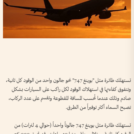
تستهلك طائرة مثل "بوينغ 747" نحو جالون واحد من الوقود كل ثانية،
وتتفوق كفاءتها في استهلاك الوقود لكل راكب على السيارات بشكل
صادم وذلك عندما تُحسب المسافة المقطوعة وتقسم على عدد الركاب،
تصبح السماء أكثر توفيراً من الطرق.
تستهلك طائرة مثل بوينغ 747 جالوناً واحداً (حوالي 4 لترات) من