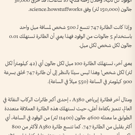
الوقود كل ثانية، وخلال رحلة مدتها 10 ساعات، قد تحرق 36,000
جالون (150,000 لتر) وفق science.howstuffworks.
وإذا كانت الطائرة 747 تتسع لـ 500 شخص لمسافة ميل واحد
باستخدام 5 جالونات من الوقود فهذا يعني أن الطائرة تستهلك 0.01
جالون لكل شخص لكل ميل.
بمعنى آخر، تستهلك الطائرة 100 ميل لكل جالون أي (42 كيلومتراً لكل
لتر) لكل شخص! وهذا ليس سيئًا بالنظر إلى أن طائرة 747 تحلق بسرعة
900 كيلومتر في الساعة (550 ميلاً في الساعة).
ومثال آخر فطائرة إيرباص A380 ، إحدى أكبر طائرات الركاب النفاثة في
العالم، تتميز بكفاءة أعلى، حيث تستهلك هذه الطائرة العملاقة متعددة
الطوابق ما معدله 4600 جالون (11400 لتر) من الوقود في الساعة، أي
أكثر بقليل من الطائرة 747. كما تتسع طائرة A380 لأكثر من 800