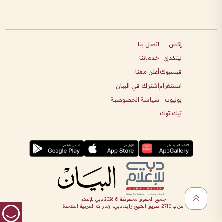
إكس
اتصل بنا
لينكدإن
خدماتنا
فيسبوك
أعلن معنا
انستغرام
اشترك في البيان
يوتيوب
سياسة الخصوصية
تيك توك
جميع الحقوق محفوظة ©
2026
دبي للإعلام
ص.ب 2710، طريق الشيخ زايد، دبي، الإمارات العربية المتحدة