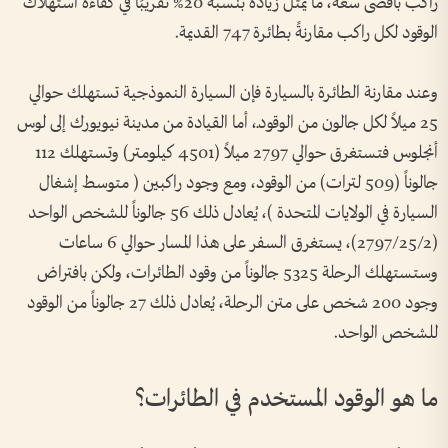
راكب بأقصى سعة، ما يمثل زيادة بنسبة 20% تقريبًا في كفاءة استهلاك
الوقود لكل راكب مقارنةً بطائرة 747 القديمة.
وعند مقارنة الطائرة بالسيارة فإن السيارة النموذجية تستهلك حوالي
25 ميلاً لكل جالون من الوقودـ، أما القيادة من مدينة نيويورك إلى لوس
أنجلوس فتستغرق حوالي 2797 ميلاً (4501 كيلومتر) وتستهلك 112
جالوناً (509 لترات) من الوقود، ومع وجود راكبين ( متوسط ​​إشغال
السيارة في الولايات المتحدة )، يُعادل ذلك 56 جالوناً للشخص الواحد
(2797/25/2)، يستغرق السفر على هذا المسار حوالي 6 ساعات
وستستهلك الرحلة 5325 جالوناً من وقود الطائرات، ولكن بافتراض
وجود 200 شخص على متن الرحلة، يُعادل ذلك 27 جالوناً من الوقود
للشخص الواحد.
ما هو الوقود المستخدم في الطائرات؟