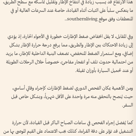
هذا الارتفاع قد يسبب زيادة في انتفاخ الإطار وتقليل تماسكه مع سطح الطريق،
ما ينعكس سلباً على الثبات أثناء القيادة، خاصة عند السرعات العالية أو في
المنعطفات وفق موقع southernliving..
وفي المقابل، لا يقل انخفاض ضغط الإطارات خطورة في الأجواء الحارة، إذ يؤدي
إلى زيادة الاحتكاك بين الإطار والطريق، مما يرفع درجة حرارة الإطار بشكل
إضافي، ومع استمرار الضغط المنخفض، تضعف البنية الداخلية للإطار، ما يزيد
من احتمالية حدوث تلف أو انفجار مفاجئ، خصوصاً خلال الرحلات الطويلة
أو عند تحميل السيارة بأوزان ثقيلة.
ومن الأهمية بمكان الفحص الدوري لضغط الإطارات كإجراء وقائي أساسي،
حيث يُنصح بالتحقق منه مرة واحدة على الأقل شهرياً، وبشكل خاص قبل
السفر.
كما يُفضل إجراء الفحص في ساعات الصباح الباكر قبل القيادة، لأن حرارة
التشغيل قد تؤثر على دقة القراءة، كذلك يجب الاعتماد على القيم الموصى بها من