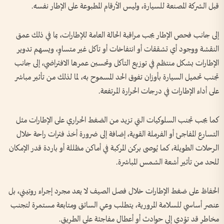
قبل الشركة المصنعة للسيارة، وليس الأرقام المطبوعة على الإطار نفسه.
إلى جانب فحص الإطار يجب مراقبة الحالة العامة للإطارات، بما في ذلك عمق
النقشة ووجود أي تشققات أو انتفاخات أو تآكل غير متساوٍ، ويسهم تدوير
الإطارات بشكل منتظم في توزيع التآكل وتحسين عمرها الافتراضي، إلى جانب
تجنب تحميل السيارة بأوزان تفوق الحد المسموح به، لما لذلك من تأثير مباشر
على أداء الإطارات في درجات الحرارة المرتفعة.
كما يجب تجنب السلوكيات التي تزيد من الضغط الحراري على الإطارات مثل
التسارع المفاجئ أو الفرملة القوية، إضافة إلى ضرورة أخذ فترات راحة خلال
الرحلات الطويلة، كما يُوصى بركن المركبة في أماكن مظللة أو باردة قدر الإمكان
للحد من تأثير أشعة الشمس المباشرة.
الحفاظ على ضغط الإطارات خلال فصل الصيف لا يعد مجرد إجراء روتيني، بل
عنصر أساسي للسلامة المرورية، يتطلب وعي السائق ومتابعة مستمرة لتجنب
مخاطر قد تؤدي إلى حوادث أو أعطال مفاجئة على الطريق.