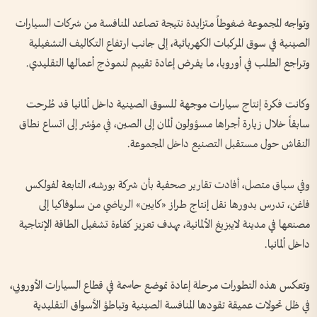
وتواجه المجموعة ضغوطاً متزايدة نتيجة تصاعد المنافسة من شركات السيارات
الصينية في سوق المركبات الكهربائية، إلى جانب ارتفاع التكاليف التشغيلية
وتراجع الطلب في أوروبا، ما يفرض إعادة تقييم لنموذج أعمالها التقليدي.
وكانت فكرة إنتاج سيارات موجهة للسوق الصينية داخل ألمانيا قد طُرحت
سابقاً خلال زيارة أجراها مسؤولون ألمان إلى الصين، في مؤشر إلى اتساع نطاق
النقاش حول مستقبل التصنيع داخل المجموعة.
وفي سياق متصل، أفادت تقارير صحفية بأن شركة بورشه، التابعة لفولكس
فاغن، تدرس بدورها نقل إنتاج طراز «كايين» الرياضي من سلوفاكيا إلى
مصنعها في مدينة لايبزيغ الألمانية، بهدف تعزيز كفاءة تشغيل الطاقة الإنتاجية
داخل ألمانيا.
وتعكس هذه التطورات مرحلة إعادة تموضع حاسمة في قطاع السيارات الأوروبي،
في ظل تحولات عميقة تقودها المنافسة الصينية وتباطؤ الأسواق التقليدية