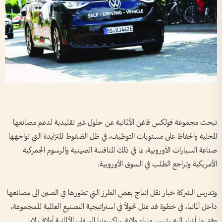
تبحث مجموعة فولكس فاغن الألمانية عن حلول غير تقليدية لدعم مصانعها
المحلية والحفاظ على مستويات التوظيف، في ظل الضغوط المتزايدة التي تواجهها
صناعة السيارات الأوروبية، بما في ذلك المنافسة الصينية والرسوم الجمركية
الأمريكية وتراجع الطلب في السوق الأوروبية.
وتدرس الشركة خيار نقل إنتاج بعض الطرز التي تطورها في الصين إلى مصانعها
داخل ألمانيا، في خطوة قد تمثل تحولاً في استراتيجية التصنيع العالمية للمجموعة،
وفق ما أشار إليه رئيس وزراء ولاية ساكسونيا السفلى الألمانية أولاف لايز.