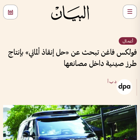
أعمال
فولكس فاغن تبحث عن «حل إنقاذ ألماني» بإنتاج
طرز صينية داخل مصانعها
د ب أ