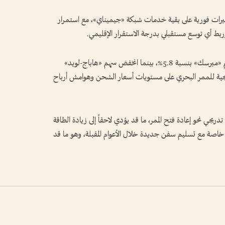
يرات فورية على بقية خدمات شبكة «جيميناي»، مع استمرار
بط أي توسع مستقبلي بدرجة الاستقرار الإقليمي.
وتفاعلت الأسواق مع الإعلان، حيث تراجعت أسهم «ميرسك» بنسبة 5.8%، بينما انخفض سهم «هاباج-لويد»
التدريجية للممر البحري على مستويات أسعار الشحن وهوامش أرباح
ريجي نحو إعادة فتح الممر، ما قد يؤدي لاحقاً إلى زيادة الطاقة
خاصة مع تسليم سفن جديدة خلال الأعوام المقبلة، وهو ما قد