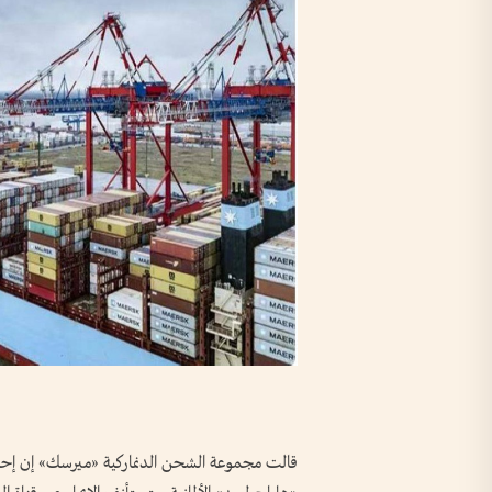
قالت مجموعة الشحن الدنماركية «ميرسك» إن إحد