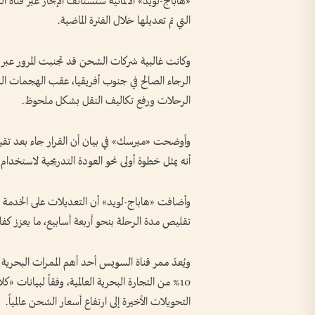
«هاباج-لويد» الألمانية ستستأنف الإبحار عبر قنا
التي تم تعديلها خلال الفترة الماضية.
وكانت غالبية شركات الشحن قد تجنبت المرور عبر ا
الرجاء الصالح في جنوب أفريقيا، عقب الهجمات التي
الرحلات ورفع تكاليف النقل بشكل ملحوظ.
وأوضحت «ميرسك» في بيان أن القرار جاء بعد تقيي
أنه يمثل خطوة أولى نحو العودة التدريجية لاستخدا
تقليص مدة الرحلة بنحو أربعة أسابيع، ما يعزز كفاء
ويُعدّ ممر قناة السويس أحد أهم الممرات البحرية الا
10% من التجارة البحرية العالمية، وفقاً لبيانا
التحويلات الأخيرة إلى ارتفاع أسعار الشحن عالمياً.