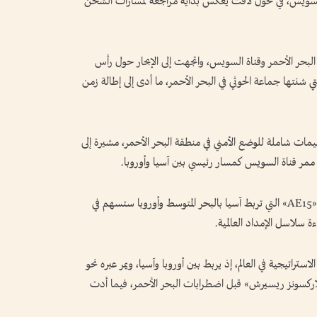
ة السويس، في تحول لافت يعكس بداية مراجعة لمسارات الشحن
لبحر الأحمر وقناة السويس، واتجهت إلى الإبحار حول رأس
 شنتها جماعة الحوثي في البحر الأحمر، ما أدى إلى إطالة زمن
مات شاملة للوضع الأمني في منطقة البحر الأحمر، مشيرة إلى
م ممر قناة السويس كمسار رئيسي بين آسيا وأوروبا.
وأضافت «هاباج-لويد» أن التعديلات على الخدمة «AE15» التي تربط آسيا بالبحر المتوسط وأوروبا ستسهم في
ة سلاسل الإمداد العالمية.
ستراتيجية في العالم، إذ يربط بين أوروبا وآسيا، ويمر عبره نحو
ت «كلاركسونز ريسيرش» قبل اضطرابات البحر الأحمر، فيما أدت