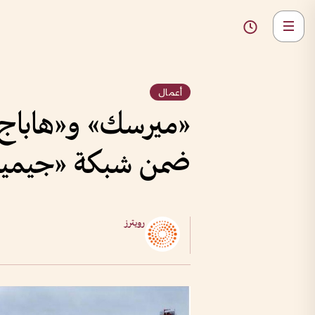
أعمال
«ميرسك» و«هاباج-ل
ضمن شبكة «جيمين
رويترز