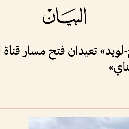
ويد» تعيدان فتح مسار قناة ا
اي»