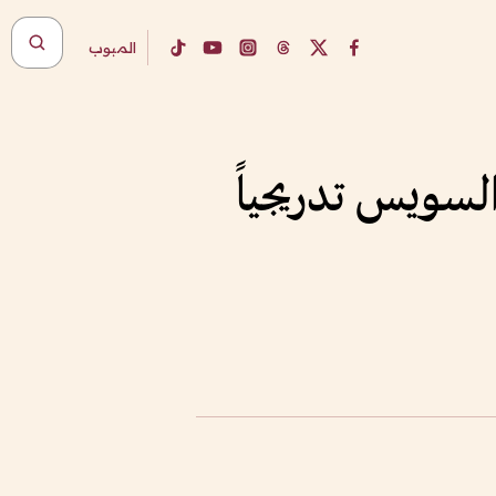
المبوب
لسويس تدريجياً