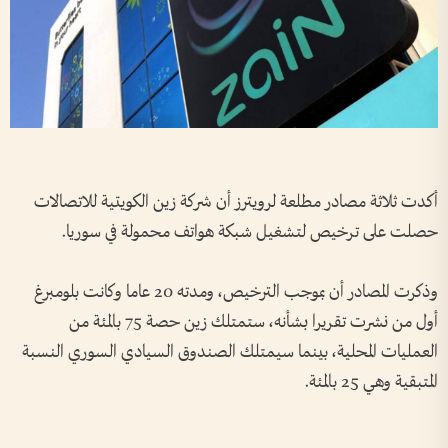
أكدت ​ثلاثة مصادر مطلعة لرويترز أن شركة زين الكويتية ⁠للاتصالات
حصلت على ترخيص لتشغيل شبكة ‌هواتف محمولة في ‌سوريا.
وذكرت المصادر أن ‌بموجب الترخيص، ‌ومدته 20 ‌عاما وكانت ​بلومبرغ
أول من ‌نشرت ​تقريرا ⁠بشأنه، ستمتلك ​زين ⁠حصة 75 بالمئة ⁠من
العمليات المحلية، ⁠بينما سيمتلك الصندوق السيادي السوري النسبة
المتبقية وهي 25 ‌بالمئة.