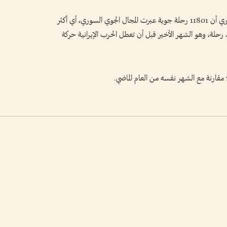
وتُظهر إحصاءات ‌الهيئة العامة للطيران المدني ‌السوري أن 11801 رحلة ‌جوية عبرت ‌المجال الجوي السوري، أي أكثر
‌من مثلي العدد ⁠المسجل في فبراير، والذي بلغ 4267 ⁠رحلة، وهو ⁠الشهر الأخير قبل أن تعطل الحرب ⁠الإيرانية حركة