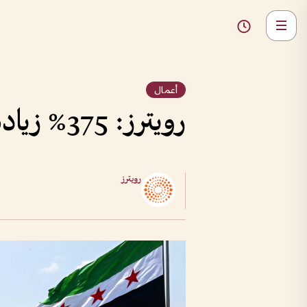
أعمال
رويترز: 375% زيادة الرحلات عبر المجال الجوي السوري في مايو
رويترز