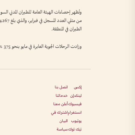
الطيران في المنطقة.
وزادت الرحلات الجوية العابرة في مايو ‌بنحو 375 % مقارنة مع الشهر نفسه من العام الماضي.
إكس
اتصل بنا
لينكدإن
خدماتنا
فيسبوك
أعلن معنا
انستغرام
اشترك في
يوتيوب
البيان
تيك توك
سياسة