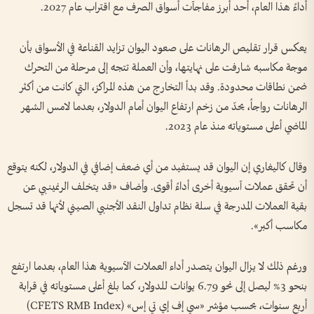
أداءً هذا العام، أحد أبرز مفاجآت أسواق الصرف مع اقتراب عام 2027.
يعكس قرار تقليص الرهانات على صعود اليوان تزايد القناعة في الأسواق بأن
موجة مكاسبه شارفت على نهايتها، وأن العملة تتجه إلى مرحلة من التحرك
ضمن نطاقات محدودة. وقد بدأ التخارج من هذه المراكز، التي كانت من أكثر
الرهانات رواجاً، يحدّ من زخم ارتفاع اليوان أمام الدولار، بعدما لامس الشهر
الماضي أعلى مستوياته منذ عام 2023.
وقال كاليغاري إن اليوان قد يستفيد من أي ضعف إضافي في الدولار، لكنه يتوقع
أن تحقق عملات آسيوية أخرى أداءً أقوى. وأضاف «قد يتخلف الرنمينبي عن
بقية العملات المدرجة في سلة نظام تداول النقد الأجنبي الصيني لأنها قد تسجل
مكاسب أكبر».
ورغم ذلك لا يزال اليوان يتصدر أداء العملات الآسيوية هذا العام، بعدما ارتفع
بنحو 3% ليصل إلى نحو 6.79 يوانات للدولار، كما بلغ أعلى مستوياته في قرابة
أربع سنوات، بحسب مؤشر «سي إف إي تي إس» (CFETS RMB Index)