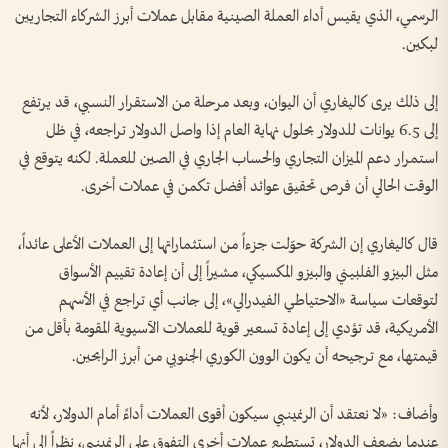
الرسمي، الذي يقيس أداء العملة الصينية مقابل عملات أبرز الشركاء التجاريين
لبكين.
إلى ذلك يرى كاليغاري أن اليوان، وبعد مرحلة من الاستقرار النسبي، قد يرتفع
إلى 6.5 يوانات للدولار بحلول نهاية العام إذا واصل الدولار تراجعه، في ظل
استمرار دعم الميزان التجاري والحساب الجاري في الصين للعملة. لكنه يتوقع في
الوقت الحالي أن فرص تحقيق عوائد أفضل تكمن في عملات أخرى.
قال كاليغاري إن الشركة حوّلت جزءاً من استثماراتها إلى العملات الأعلى عائداً،
مثل البيزو الفلبيني والبيزو المكسيكي، مشيراً إلى أن إعادة تقييم الأسواق
لتوقعات سياسة «الاحتياطي الفيدرالي»، إلى جانب أي تراجع في الأسهم
الأمريكية، قد تؤدي إلى إعادة تسعير قوية للعملات الآسيوية المقومة بأقل من
قيمتها، مع ترجيحه أن يكون الوون الكوري الجنوبي من أبرز الرابحين.
وأضاف: «لا نعتقد أن الرنمينبي سيكون أقوى العملات أداءً أمام الدولار، لأنه
عندما يضعف الدولار، تستطيع عملات أخرى التفوق على الرنمينبي، نظراً إلى أنها