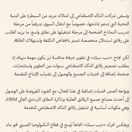
وتسعى شركات الذكاء الاصطناعي إلى امتلاك مزيد من السيطرة على البنية
التحتية التي تدعم نماذجها، خصوصاً مع انتقال السوق تدريجياً من مرحلة
تدريب النماذج الضخمة إلى مرحلة تشغيلها على نطاق واسع، ما يزيد الطلب
على رقائق استدلال متخصصة تتميز بانخفاض التكلفة واستهلاك الطاقة.
لكن نجاح «ديب سيك» في تطوير شريحة منافسة لن يكون مهمة سهلة، إذ
يتطلب تصميم رقائق الذكاء الاصطناعي سنوات من التطوير واستثمارات
ضخمة، إضافة إلى تحديات التصنيع والوصول إلى تقنيات الإنتاج المتقدمة.
وتواجه الصين تحديات إضافية في هذا المجال، مع القيود المفروضة على الوصول
إلى أحدث مصانع تصنيع الرقائق العالمية وذاكرة النطاق الترددي العالي HBM،
وهي مكونات أساسية في تشغيل رقائق الذكاء الاصطناعي المتقدمة.
ويعكس تحرك «ديب سيك» اتجاهاً أوسع في قطاع التكنولوجيا الصيني نحو بناء