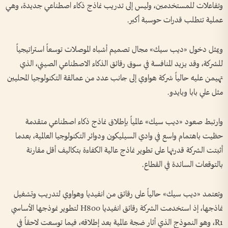
وتفاعلات للمستخدمين، وليس إلى تدريب نماذج ذكاء اصطناعي جديدة، وهي
عملية تتطلب قدرات حوسبة أكبر.
ويمثل دخول «ديب سيك» مجال تصميم أشباه الموصلات توسعاً استراتيجياً
للشركة، وقد يزيد المنافسة في سوق رقائق الذكاء الاصطناعي الصيني، الذي
تهيمن عليه حالياً شركة هواوي إلى جانب عدد من عمالقة التكنولوجيا المحليين
مثل علي بابا وبايدو.
وارتبط صعود «ديب سيك» عالمياً بإطلاق نماذج ذكاء اصطناعي متقدمة
حظيت باهتمام واسع في وادي السيليكون ودوائر التكنولوجيا العالمية، بعدما
أثبتت الشركة قدرتها على تطوير نماذج عالية الكفاءة بتكاليف أقل مقارنة
بالتوقعات السائدة في القطاع.
وتعتمد «ديب سيك» حالياً على رقائق من انفيديا وهواوي لتدريب وتشغيل
نماذجها، إذ استخدمت الشركة رقائق انفيديا H800 لتطوير نموذجها الأساسي
R1، وهو النموذج الذي أثار ضجة عالمية بعد إطلاقه، فيما توسعت لاحقاً في