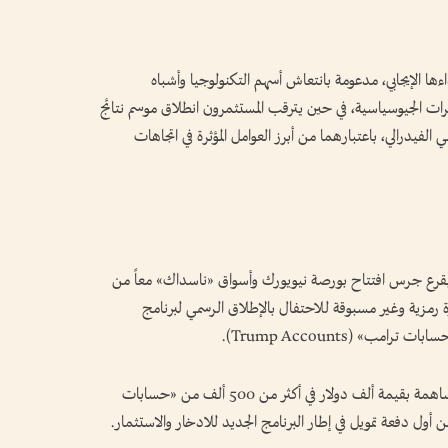
اءها الإيجابي، مدعومة بانتعاش أسهم التكنولوجيا وأشباه
ترات الجيوسياسية، في حين يترقب المستثمرون انطلاق موسم نتائج
لفيدرالي، باعتبارهما من أبرز العوامل المؤثرة في اتجاهات
ن، بقرع جرس افتتاح بورصة نيويورك وأسواق «ناسداك» معاً من
رمزية وغير مسبوقة للاحتفال بالإطلاق الرسمي لبرنامج
مب» (Trump Accounts).
وأعلن ترامب أن الحكومة الأمريكية أودعت أول مساهمة بقيمة ألف دولار في أكثر من 500 ألف من «حسابات
ول دفعة تمويل في إطار البرنامج الجديد للادخار والاستثمار.