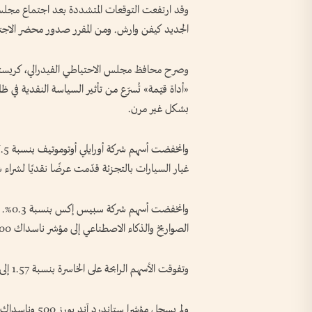
وقد ارتفعت التوقعات المتشددة بعد اجتماع مجلس ا
الجديد كيفن وارش. ومن المقرر صدور محضر الاجتما
وصرح محافظ مجلس الاحتياطي الفيدرالي، كريستوفر 
«أداة قيّمة» تُسرّع من تأثير السياسة النقدية في 
بشكل غير مرن.
غيار السيارات بالتجزئة قدّمت عرضًا نقديًا لشراء ش
وانخف
الصواريخ والذكاء الاصطناعي إلى مؤشر ناسداك 100، الذي يضم شركات التكنولوجيا بشكل رئيس، يوم الثلاثاء.
وتفوقت الأسهم الرابحة على الخاسرة بنسبة 1.57 إلى 1 في بورصة نيويورك، وبنسبة 1.52 إلى 1 في بورصة ناسداك.
ولم يسجل مؤشرا