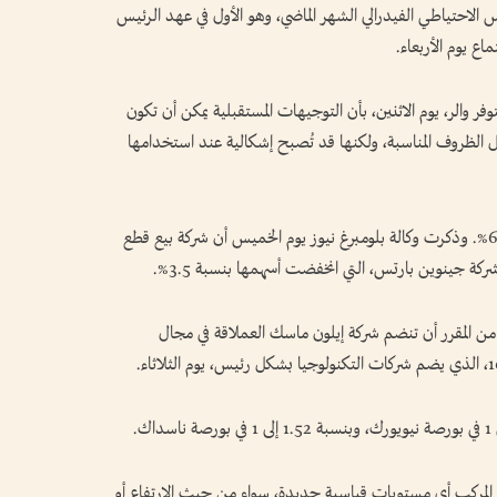
لاحتياطي الفيدرالي الشهر الماضي، وهو الأول في عهد الرئيس
ع يوم الأربعاء.
والر، يوم الاثنين، بأن التوجيهات المستقبلية يمكن أن تكون
ظل الظروف المناسبة، ولكنها قد تُصبح إشكالية عند استخدامها
وانخفضت أسهم شركة أورايلي أوتوموتيف بنسبة 6.5%. وذكرت وكالة بلومبرغ نيوز يوم الخميس أن شركة بيع قطع
ركة جينوين بارتس، التي انخفضت أسهمها بنسبة 3.5%.
ضت أسهم شركة سبيس إكس بنسبة 0.3%. من المقرر أن تنضم شركة إيلون ماسك العملاقة في مجال
 ستاندرد آند بورز 500 وناسداك المركب أي مستويات قياسية جديدة، سواء من حيث الارتفاع أو