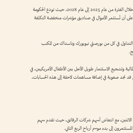
ويستهدف البرنامج الأطفال الأمريكيين المولودين خلال الفترة من عام 2025 إلى عام 2028، حيث تودع الحكومة
ى أن تُستثمر الأموال في صناديق مؤشرات منخفضة التكلفة
لتداول في كل من بورصتَي نيويورك وناسداك من المكتب
ج.
لمالية وتشجيع الاستثمار طويل الأجل بين الأطفال الأمريكيين، في
قد تجد صعوبة في إضافة مساهمات لاحقة إلى هذه الحسابات،
آند بورز 500 وناسداك، يوم الاثنين، مع انتعاش أسهم شركات الرقائق، حيث تقدم سهم
مستثمرون إلى بدء موسم أرباح الربع الثاني.