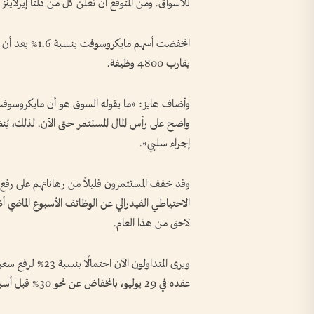
للأسواق. ومن المتوقع أن تعلن كل من دلتا إيرلاين
يقارب 4800 وظيفة.
وأضاف هايز: «ما يقوله السوق هو أن مايكروسوفت ل
واضح على رأس المال المستثمر حتى الآن. لذلك، يُنظر
إجراء سلبي».
وقد خفف المستثمرون قليلاً من رهاناتهم على رفع 
الاحتياطي الفيدرالي عن الوظائف الأسبوع الماضي أ
لاحق من هذا العام.
عقده في 29 يوليو، بانخفاض عن نحو 30% قبل أسبوع، وفقًا لأداة FedWatch التابعة لبورصة شيكاغو التجارية.