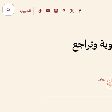
المبوب
ية وتراجع
رويترز