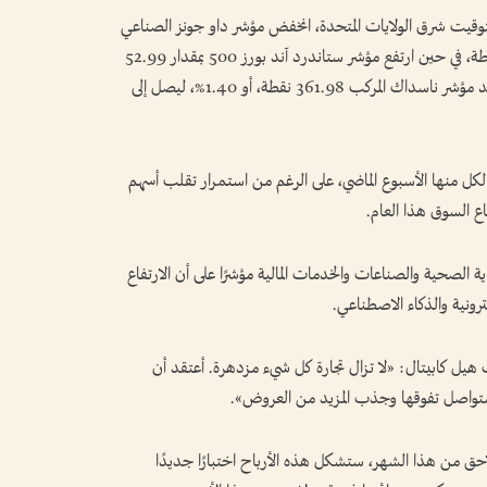
هرًا في تمام الساعة 8:00 صباحًا بتوقيت شرق الولايات المتحدة، انخفض مؤشر داو جونز الصناعي
58.93 نقطة، أو 0.11%، ليصل إلى 52,841.14 نقطة، في حين ارتفع مؤشر ستاندرد آند بورز 500 بمقدار 52.99
نقطة، أو 0.71%، ليصل إلى 7,536.23 نقطة، وصعد مؤشر ناسداك المركب 361.98 نقطة، أو 1.40%، ليصل إلى
ت المؤشرات الرئيسة الثلاثة ارتفاعًا بنحو 2% لكل منها الأسبوع الماضي، على الرغم من استمرار تقلب أسهم
ع السوق هذا العام.
ة الصحية والصناعات والخدمات المالية مؤشرًا على أن الارتفاع
ونية والذكاء الاصطناعي.
ل كابيتال: «لا تزال تجارة كل شيء مزدهرة. أعتقد أن
 ستواصل تفوقها وجذب المزيد من العروض».
لاحق من هذا الشهر، ستشكل هذه الأرباح اختبارًا جديدًا