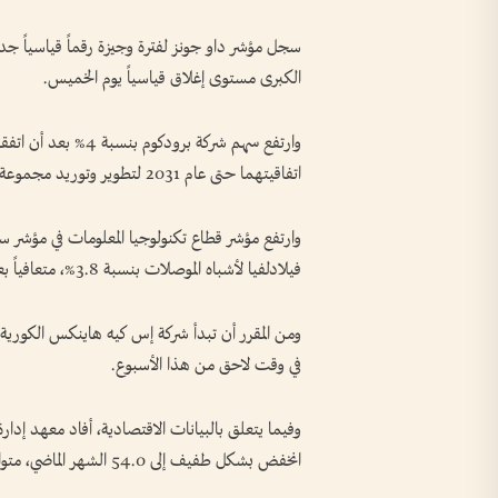
سجل مؤشر داو جونز لفترة وجيزة رقماً قياسياً ج
الكبرى مستوى إغلاق قياسياً يوم الخميس.
وارتفع سهم شركة برود
اتفاقيتهما حتى عام 2031 لتطوير وتوريد مجموعة من الرقائق الإلكترونية المصممة حسب الطلب.
فيلادلفيا لأشباه الموصلات بنسبة 3.8%، متعافياً بعد جلستين متتاليتين من الخسائر.
ومن المقرر أن تبدأ شركة إس كيه هاينكس الكورية ال
في وقت لاحق من هذا الأسبوع.
وفيما يتعلق بالبيانات الاقتصادية، أفاد معهد إدا
انخفض بشكل طفيف إلى 54.0 الشهر الماضي، متوافقاً مع التوقعات.