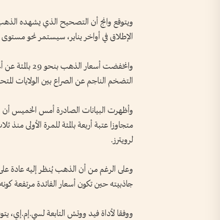
ويتوقع وانج ‌أن التصحيح الذي يشهده الذهب
الإطلاق في أواخر يناير، سيستمر نحو مستوى 3400 دولار على الأمد الطويل.
التضخم الناجم عن الصراع بين الولايات المتحدة
وأظهرت البيانات الصادرة أمس الخميس أن الت
متجاوزا عتبة أربعة بالمئة للمرة الأولى منذ ث
لرويترز.
وعلى الرغم من أن الذهب يُنظر إليه عادة عل
جاذبيته حين تكون أسعار الفائدة مرتفعة كونه م
ووفقا لأداة فيد ووتش التابعة ‌لسي.إم.إي، يتو