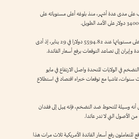
 على مدى عدة أشهر، منذ بلوغه أعلى مستوياته على
وانخفضت ⁠أسعار الذهب بنحو 29 بالمئة عن أعلى مستوياتها عند 5594.82 دولارا في 29 يناير، إذ أدى
 وإيران ⁠إلى تصاعد التوقعات ⁠برفع أسعار الفائدة.
ضخم في الولايات المتحدة واصل الارتفاع في مايو
لاث ⁠سنوات، تماشيا مع توقعات خبراء اقتصاد في استطلاع
ى أنه وسيلة للتحوط ضد التضخم، فإنه يميل إلى فقدان
ن الأصول التي لا تدر عائدا.
قع المتعاملون رفع أسعار الفائدة الأمريكية ثلاث مرات هذا