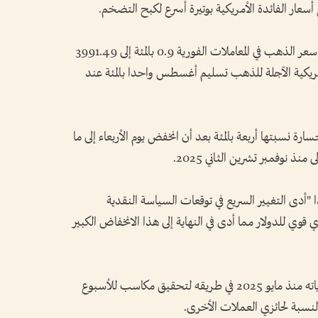
ع أسعار الفائدة الأمريكية بوتيرة أسرع لكبح التضخم.
بحلول الساعة 0247 بتوقيت جرينتش، هبط سعر الذهب في المعاملات الفورية 0.9 بالمئة إلى 3991.49
أمريكية الآجلة للذهب تسليم أغسطس واحدا بالمئة عند
نسبتها ⁠أربعة بالمئة بعد أن انخفض يوم الأربعاء إلى ما
"أدى التغيير السريع في توقعات السياسة ‌النقدية
قوي للدولار مما أدى في النهاية إلى هذا الانخفاض الكبير
واستقر مؤشر الدولار بالقرب ‌من أقوى مستوياته منذ مايو 2025 في طريقه لتحقيق ‌مكاسب للأسبوع
بالنسبة لحائزي العملات الأخرى.