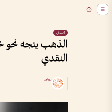
أعمال
الذهب يتجه نحو خ
النقدي
رويترز